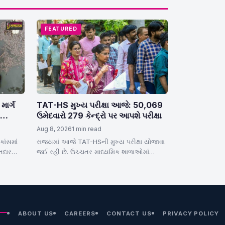
FEATURED
માર્ગ
TAT-HS મુખ્ય પરીક્ષા આજે: 50,069
ઉમેદવારો 279 કેન્દ્રો પર આપશે પરીક્ષા
Aug 8, 2026
1 min read
ાંસમાં
રાજ્યમાં આજે TAT-HSની મુખ્ય પરીક્ષા યોજાવા
તદાર
જઈ રહી છે. ઉચ્ચતર માધ્યમિક શાળાઓમાં
ીસીબીએ
શિક્ષકોની ભરતી માટેની આ મુખ્ય પરીક્ષામાં…
ABOUT US
CAREERS
CONTACT US
PRIVACY POLICY