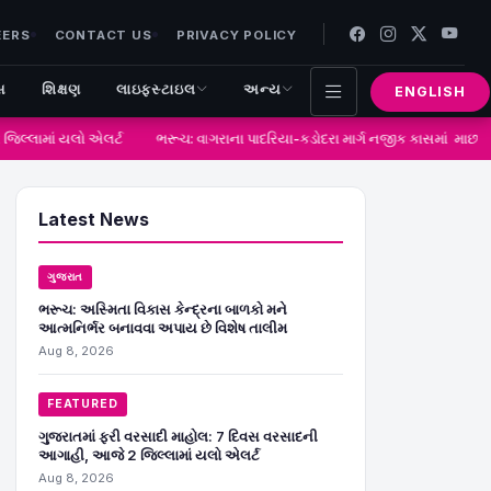
EERS
CONTACT US
PRIVACY POLICY
સ
શિક્ષણ
લાઇફસ્ટાઇલ
અન્ય
ENGLISH
લ્લામાં યલો એલર્ટ
ભરૂચ: વાગરાના પાદરિયા-કડોદરા માર્ગ નજીક કાસમાં માછ
Latest News
ગુજરાત
ભરૂચ: અસ્મિતા વિકાસ કેન્દ્રના બાળકો મને
આત્મનિર્ભર બનાવવા અપાય છે વિશેષ તાલીમ
Aug 8, 2026
FEATURED
ગુજરાતમાં ફરી વરસાદી માહોલ: 7 દિવસ વરસાદની
આગાહી, આજે 2 જિલ્લામાં યલો એલર્ટ
Aug 8, 2026