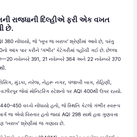
શની રાજધાની દિલ્હીએ ફરી એક વખત
ી છે.
I 380 નોંધાયો, જે ‘ખૂબ જ ખરાબ’ શ્રેણીમાં આવે છે, પરંતુ
0નો આંક પાર કરીને ‘ગંભીર’ કેટેગરીમાં પહોંચી ગઈ છે. છેલ્લા
—20 નવેમ્બરે 391, 21 નવેમ્બરે 364 અને 22 નવેમ્બરે 370
થી.
સિંગ, મુંડકા, નરેલા, નેહરૂ નગર, પંજાબી બાગ, રોહિણી,
ે વઝીરપુર જેવાં મોનિટરિંગ સ્ટેશનો પર AQI 400થી ઉપર રહ્યો.
440–450 વચ્ચે નોંધાયો હતો, જે સ્થિતિ કેટલો ગંભીર સ્વરૂપ
િર માર્ગ જ એવો વિસ્તાર હતો જ્યાં AQI 298 સાથે હવા ગુણવત્તા
 પણ ‘ખરાબ’ શ્રેણીમાં જ ગણાય છે.