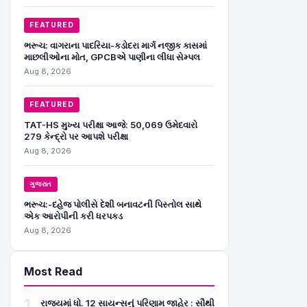
FEATURED
ભરૂચ: વાગરાના પાદરિયા-કડોદરા માર્ગ નજીક કાસમાં
માછલીઓના મોત, GPCBએ પાણીના લીધા સેમ્પલ
Aug 8, 2026
FEATURED
TAT-HS મુખ્ય પરીક્ષા આજે: 50,069 ઉમેદવારો
279 કેન્દ્રો પર આપશે પરીક્ષા
Aug 8, 2026
ગુજરાત
ભરૂચ:-દહેજ પોલીસે દેશી બનાવટની પિસ્તોલ સાથે
એક આરોપીની કરી ધરપકડ
Aug 8, 2026
Most Read
1
રાજ્યમાં ધો. 12 સાયન્સનું પરિણામ જાહેર : સૌથી