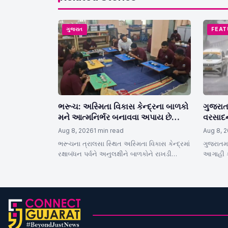
ગુજરાત
FEAT
ભરૂચ: અસ્મિતા વિકાસ કેન્દ્રના બાળકો
ગુજરાત
મને આત્મનિર્ભર બનાવવા અપાય છે
વરસાદન
વિશેષ તાલીમ
યલો એલ
Aug 8, 2026
1 min read
Aug 8, 
ભરૂચના ત્રાલસા સ્થિત અસ્મિતા વિકાસ કેન્દ્રમાં
ગુજરાતમ
રક્ષાબંધન પર્વને અનુલક્ષીને બાળકોને રાખડી
આગાહી કર
બનાવવાની તાલીમ આપવામાં આવી રહી છે.
ડિસ્ટર્બ
બાળકો…