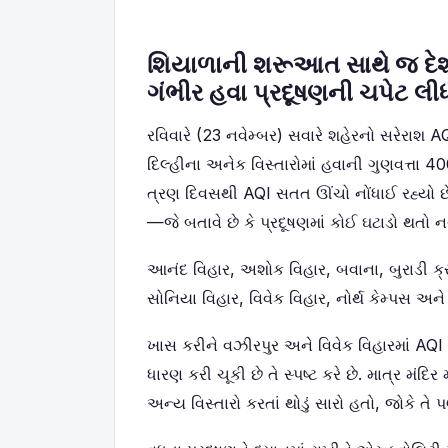
શિયાળાની શરૂઆત સાથે જ દે
ગંભીર હવા પ્રદૂષણની ચપેટ લીધ
રવિવારે (23 નવેમ્બર) સવારે શહેરનો સરેરાશ AQ
દિલ્હીના અનેક વિસ્તારોમાં હવાની ગુણવત્તા 40
ત્રણ દિવસથી AQI સતત ઊંચો નોંધાઈ રહ્યો છે
—જે બતાવે છે કે પ્રદૂષણમાં કોઈ ઘટાડો થતો ન
આનંદ વિહાર, અશોક વિહાર, બવાના, બુરાડી ક્રો
સોનિયા વિહાર, વિવેક વિહાર, નોર્થ કેમ્પસ અન
ખાસ કરીને વઝીરપુર અને વિવેક વિહારમાં AQI 
ધારણ કરી ચૂકી છે તે સ્પષ્ટ કરે છે. માત્ર મંદ
અન્ય વિસ્તારો કરતાં થોડું સારો હતો, જોકે તે