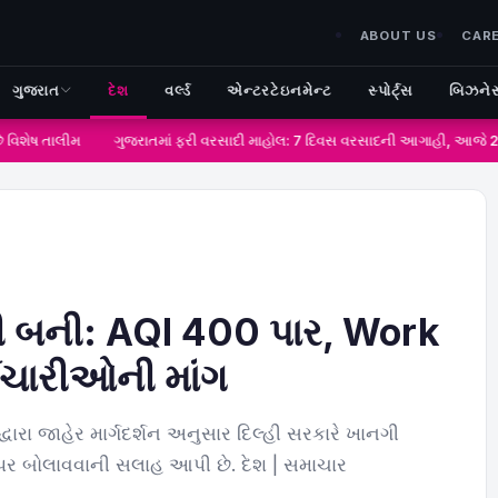
ABOUT US
CAR
ગુજરાત
દેશ
વર્લ્ડ
એન્ટરટેઇનમેન્ટ
સ્પોર્ટ્સ
બિઝને
વિશેષ તાલીમ
ગુજરાતમાં ફરી વરસાદી માહોલ: 7 દિવસ વરસાદની આગાહી, આજે 2 જિ
રી બની: AQI 400 પાર, Work
મચારીઓની માંગ
્વારા જાહેર માર્ગદર્શન અનુસાર દિલ્હી સરકારે ખાનગી
ર બોલાવવાની સલાહ આપી છે. દેશ | સમાચાર