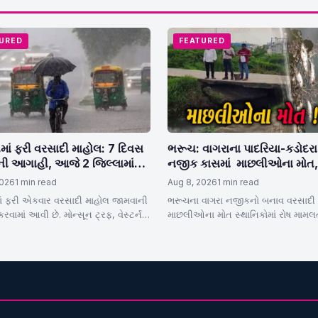
URED
FEATURED
માં ફરી વરસાદી માહોલ: 7 દિવસ
ભરૂચ: વાગરાના પાદરિયા-કડોદરા 
ી આગાહી, આજે 2 જિલ્લામાં
નજીક કાસમાં માછલીઓના મોત,
ર્ટ
GPCBએ પાણીના લીધા સેમ્પલ
2026
1 min read
Aug 8, 2026
1 min read
ાં ફરી એકવાર વરસાદી માહોલ જામવાની
ભરૂચના વાગરા નજીકનો બનાવ વરસાદી ક
વામાં આવી છે. મોન્સૂન ટ્રફ, વેસ્ટર્ન
માછલીઓના મોત સ્થાનિકોમાં રોષ મામલ
ન્સ સહિત ત્રણ સિસ્ટમ સક્રિય…
સહિતના અધિકારીઓ દોડી આવ્યા જીપ
પાણીના સેમ્પલ…