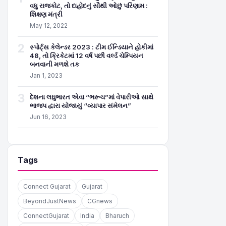
વધુ રાજકોટ, તો દાહોદનું સૌથી ઓછું પરિણામ :
શિક્ષણ મંત્રી
May 12, 2022
2
સ્પોર્ટ્સ કેલેન્ડર 2023 : ટીમ ઈન્ડિયાને હોકીમાં
48, તો ક્રિકેટમાં 12 વર્ષ પછી વર્લ્ડ ચેમ્પિયન
બનવાની મળશે તક
Jan 1, 2023
3
દેશના લઘુભારત એવા “ભરૂચ”માં વેપારીઓ સાથે
ભાજપ દ્વારા યોજાયું “વ્યાપાર સંમેલન”
Jun 16, 2023
Tags
Connect Gujarat
Gujarat
BeyondJustNews
CGnews
ConnectGujarat
India
Bharuch