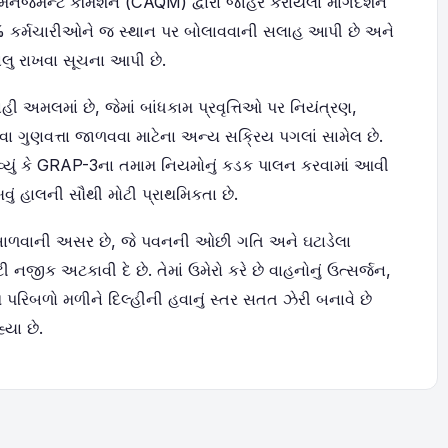
 મેનેજમેન્ટ કમિશન (CAQM) દ્વારા જાહેર કરાયેલા માર્ગદર્શન
% કર્મચારીઓને જ સ્થાન પર બોલાવવાની સલાહ આપી છે અને
ુ રાખવા સૂચના આપી છે.
હી અમલમાં છે, જેમાં બાંધકામ પ્રવૃત્તિઓ પર નિયંત્રણ,
 ગુણવત્તા જાળવવા માટેના અન્ય સક્રિય પગલાં સામેલ છે.
વ્યું કે GRAP-3ના તમામ નિયમોનું કડક પાલન કરવામાં આવી
ાખવું હાલની સૌથી મોટી પ્રાથમિકતા છે.
ી બાળવાની અસર છે, જે પવનની ઓછી ગતિ અને ઘટાડેલા
નજીક અટકાવી દે છે. તેમાં ઉમેરો કરે છે વાહનોનું ઉત્સર્જન,
પરિબળો મળીને દિલ્હીની હવાનું સ્તર સતત ઝેરી બનાવે છે
્યા છે.