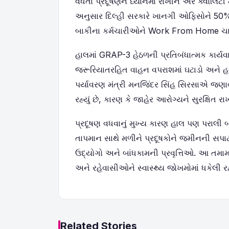
વધતા પ્રદૂષણને ધ્યાનમાં રાખીને એર ક્વોલિટી
અનુસાર દિલ્હી સરકારે ખાનગી ઓફિસોને 50
બાકીના કર્મચારીઓને Work From Home ચાલ
હાલમાં GRAP-3 હેઠળની પ્રતિબંધાત્મક કાર્યવા
જરૂરિયાતરહિત વાહન વપરાશમાં ઘટાડો અને હવા
પર્યાવરણ મંત્રી મનજિંદર સિંહ સિરસાએ જણા
રહ્યું છે, કારણ કે જાહેર આરોગ્યને સુરક્ષિત ર
પ્રદૂષણ વધવાનું મુખ્ય કારણ હાલ પણ પરાલ
તાપમાન સાથે મળીને પ્રદૂષકોને જમીનની સપાટી 
ઉદ્યોગો અને બાંધકામની પ્રવૃત્તિઓ. આ તમામ 
અને રહેવાસીઓને સ્વાસ્થ્ય જોખમોમાં ધકેલી રહ
Related Stories