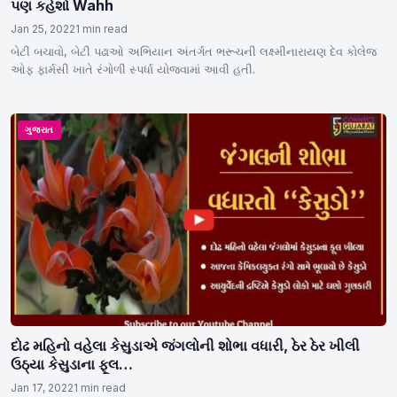
પણ કહેશો Wahh
Jan 25, 2022
1 min read
બેટી બચાવો, બેટી પઢાઓ અભિયાન અંતર્ગત ભરૂચની લક્ષ્મીનારાયણ દેવ કોલેજ
ઓફ ફાર્મસી ખાતે રંગોળી સ્પર્ધા યોજવામાં આવી હતી.
ગુજરાત
દોઢ મહિનો વહેલા કેસુડાએ જંગલોની શોભા વધારી, ઠેર ઠેર ખીલી
ઉઠ્યા કેસુડાના ફૂલ…
Jan 17, 2022
1 min read