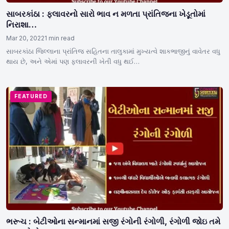
સાબરકાંઠા : ફલાવરનો સારો ભાવ ન મળતા પ્રાંતિજના ખેડૂતોમાં
નિરાશા…
Mar 20, 2022
1 min read
સાબરકાંઠા જિલ્લાના પ્રાંતિજ સહિતના તાલુકામાં મુખ્યત્વે શાકભાજીનું વાવેતર વધુ
થાય છે, અને એમાં પણ ફલાવરની ખેતી વધુ થઈ…
FEATURED
ભરૂચ : બેટીઓના સન્માનમાં સજી રંગોની રંગોળી, રંગોળી જોઇ તમે