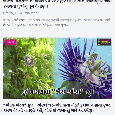
ભરૂચ: ધનતેરસના પાવન પર્વ પર મહાલક્ષ્મી માતાને અતિપ્રિય એવા
કમળના પુષ્પોનું ધૂમ વેચાણ !
Oct 29, 2024
1 min read
આજે ધનતેરસના પાવન પર્વ પર મહાલક્ષ્મી માતાજીનું પૂજન અર્જન કરવામાં આવે
છે ત્યારે મહાલક્ષ્મી માતાને અતિપ્રિય એવા પુષ્પ…
અન્ય
“કૌરવ-પાંડવ” ફૂલ : અંકલેશ્વર-અંદાડાના ખેડૂતે દુર્લભ ગણાતા કૃષ્ણ
કમળ વેલની વાવણી કરી, લોકોમાં જમાવ્યું ભારે આકર્ષણ