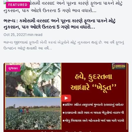
FEATURED
ભરૂચ : કમોસમી વરસાદ અને પૂરના કારણે ફૂલના પાકને મોટું
નુકસાન, પાક ઓછો ઉતરતા 5 ગણો ભાવ વધારો…
Oct 25, 2022
1 min read
ભરૂચ જીલ્લામાં ફૂલની ખેતી કરતાં ખેડૂતોને મોટું નુકસાન થયું છે. આ વર્ષે ફૂલનું
ઉત્પાદન ઓછું થવાથી આ વર્ષે…
ગુજરાત