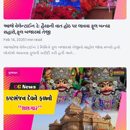
આજે વેલેન્ટાઈન ડે: હૈયાની વાત હોઠ પર લાવવા ફૂલ બન્યા
સહારો,ફૂલ બજારમાં તેજી
Feb 14, 2025
1 min read
આજરોજ વેલેન્ટાઈન ડે નિમિત્તે ફૂલ બજારમાં તેજીનો માહોલ જોવા મળ્યો હતો.
લોકોએ અવનવા ફૂલની ખરીદી કરી હતી અને…
ગુજરાત