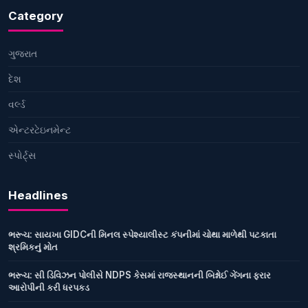
Category
ગુજરાત
દેશ
વર્લ્ડ
એન્ટરટેઇનમેન્ટ
સ્પોર્ટ્સ
Headlines
ભરૂચ: સાયખા GIDCની મિનલ સ્પેશ્યાલીસ્ટ કંપનીમાં ચોથા માળેથી પટકાતા
શ્રમિકનું મોત
ભરૂચ: સી ડિવિઝન પોલીસે NDPS કેસમાં રાજસ્થાનની બિશ્નોઈ ગેંગના ફરાર
આરોપીની કરી ધરપકડ