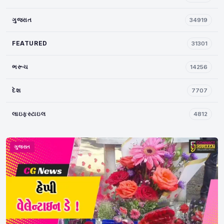
ગુજરાત
34919
FEATURED
31301
ભરૂચ
14256
દેશ
7707
લાઇફસ્ટાઇલ
4812
ગુજરાત