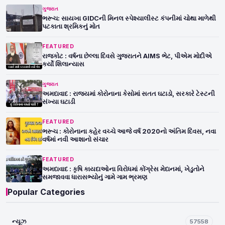
ગુજરાત
ભરૂચ: સાયખા GIDCની મિનલ સ્પેશ્યાલીસ્ટ કંપનીમાં ચોથા માળેથી
પટકાતા શ્રમિકનું મોત
FEATURED
રાજકોટ : વર્ષના છેલ્લા દિવસે ગુજરાતને AIMS ભેટ, પીએમ મોદીએ
કર્યો શિલાન્યાસ
ગુજરાત
અમદાવાદ : રાજયમાં કોરોનાના કેસોમાં સતત ઘટાડો, સરકારે ટેસ્ટની
સંખ્યા ઘટાડી
FEATURED
ભરૂચ : કોરોનાના કહેર વચ્ચે આજે વર્ષ 2020નો અંતિમ દિવસ, નવા
વર્ષમાં નવી આશાનો સંચાર
FEATURED
અમદાવાદ : કૃષિ કાયદાઓના વિરોધમાં કોંગ્રેસ મેદાનમાં, ખેડુતોને
સમજાવવા ધારાસભ્યોનું ગામે ગામ ભ્રમણ
Popular Categories
ન્યૂઝ
57558