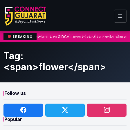
ભરૂચ: સાયખા GIDCની મિનલ સ્પેશ્યાલીસ્ટ કંપનીમાં ચોથા માળે
BREAKING
Tag:
<span>flower</span>
Follow us
Popular