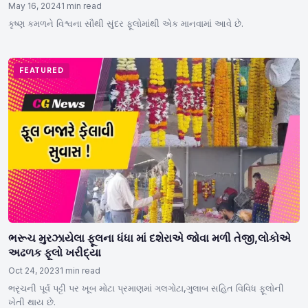
May 16, 2024
1 min read
કૃષ્ણ કમળને વિશ્વના સૌથી સુંદર ફૂલોમાંથી એક માનવામાં આવે છે.
FEATURED
ભરૂચ મુરઝાયેલા ફૂલના ધંધા માં દશેરાએ જોવા મળી તેજી,લોકોએ
અઢળક ફૂલો ખરીદ્યા
Oct 24, 2023
1 min read
ભરૃચની પૂર્વ પટ્ટી પર ખૂબ મોટા પ્રમાણમાં ગલગોટા,ગુલાબ સહિત વિવિધ ફૂલોની
ખેતી થાય છે.