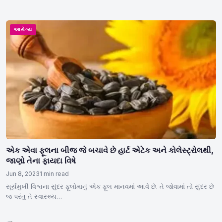
આરોગ્ય
એક એવા ફૂલના બીજ જે બચાવે છે હાર્ટ એટેક અને કોલેસ્ટ્રોલથી,
જાણો તેના ફાયદા વિષે
Jun 8, 2023
1 min read
સૂર્યમુખી વિશ્વના સુંદર ફૂલોમાનું એક ફૂલ માનવમાં આવે છે. તે જોવામાં તો સુંદર છે
જ પરંતુ તે સ્વાસ્થ્ય…