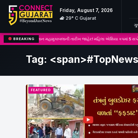
Friday, August 7, 2026
29° C Gujarat
ગ
ભારત-પાકિસ્તાન મહામુકાબલાની તારીખ જાહેર! મહિલા એશિયા કપમાં 5 સપ્ટેમ્
BREAKING
Search
for:
Tag: <span>#TopNews
FEATURED