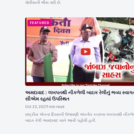
પોલીસની ભીંસ વધી છે.
FEATURED
અમદાવાદ : લખપતથી નીકળેલી બાઇક રેલીનું ભવ્ય સ્વાગ
સીએમ રહયાં ઉપસ્થિત
Oct 23, 2021
1 min read
રાષ્ટ્રીય એકતા દિવસની ઉજવણી અંતર્ગત કચ્છના લખપતથી નીકળે
બાઇક રેલી અમદાવાદ ખાતે આવી પહોંચી હતી.