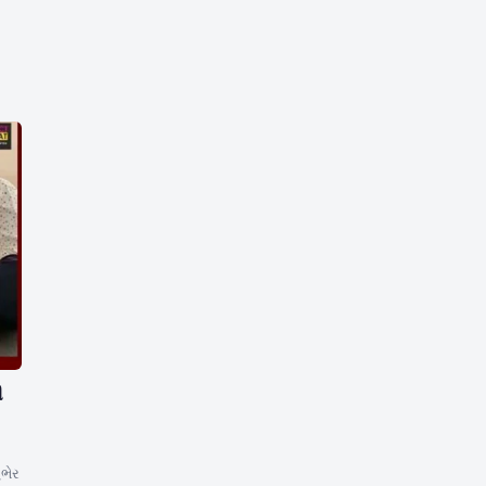
ી
ભેર