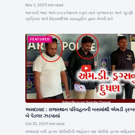
Nov 2, 2021
1 min read
ભરૂચની જય અંબે ઇન્ટરનેશનલ સ્કૂલ ખાતે પ્રજાતંત્ર અને ચૂંટણી
પ્રક્રિયા અંગે વિદ્યાર્થીઓ વ્યાવહારિક જ્ઞાન મેળવી શકે
FEATURED
અમદાવાદ : રાજસ્થાન પરિવહનની બસમાંથી એમડી ડ્રગ્સ
બે પેડલર ઝડપાયાં
Oct 25, 2021
1 min read
રાજયમાં નવી ડ્રગ્સ પોલીસીની જાહેરાત બાદ પોલીસે ડ્રગ્સ માફિય