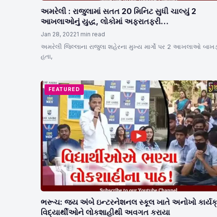
અમરેલી : રાજુલામાં સતત 20 મિનિટ સુધી ચાલ્યું 2
આખલાઓનું યુદ્ધ, લોકોમાં અફરાતફરી…
Jan 28, 2022
1 min read
અમરેલી જિલ્લાના રાજુલા શહેરના મુખ્ય માર્ગો પર 2 આખલાઓ બાખડ
હતા,
FEATURED
ભરૂચ: જય અંબે ઇન્ટરનેશનલ સ્કૂલ ખાતે અનોખો કાર્યક
વિદ્યાર્થીઓને લોકશાહીથી અવગત કરાયા