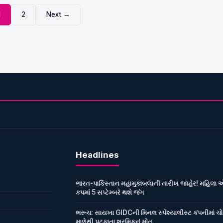
1
2
Next →
Headlines
ભારત-પાકિસ્તાન મહામુકાબલાની તારીખ જાહેર! મહિલા 
કપમાં 5 સપ્ટેમ્બરે થશે જંગ
ભરૂચ: સાયખા GIDCની મિનલ સ્પેશ્યાલીસ્ટ કંપનીમાં ચ
માળેથી પટકાતા શ્રમિકનું મોત