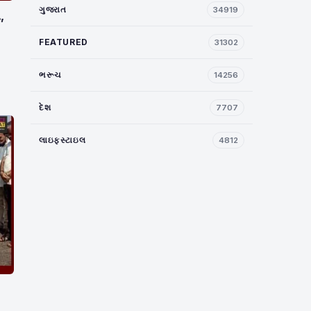
ગુજરાત
34919
,
FEATURED
31302
ભરૂચ
14256
દેશ
7707
લાઇફસ્ટાઇલ
4812