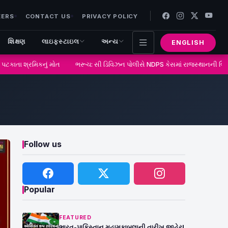
EERS
CONTACT US
PRIVACY POLICY
શિક્ષણ
લાઇફસ્ટાઇલ
અન્ય
ENGLISH
કાતા શ્રમિકનું મોત
ભરૂચ: સી ડિવિઝન પોલીસે NDPS કેસમાં રાજસ્થાનની બિશ્નો
Follow us
Popular
FEATURED
ભારત-પાકિસ્તાન મહામુકાબલાની તારીખ જાહેર!