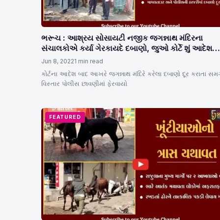
ભરૂચ : આશ્રય સોસાયટી નજીક જગન્નાથ મંદિરના
સંચાલકોએ કર્યા ગેરકાયદે દબાણો, જુઓ કોર્ટે શું આદેશ
આપ્યો..!
Jun 8, 2022
1 min read
કોર્ટના આદેશ બાદ આખરે જગન્નાથ મંદિરે કરેલા દબાણો દૂર કરાતા સમ
વિસ્તાર પોલીસ છાવણીમાં ફેરવાયો
FEATURED