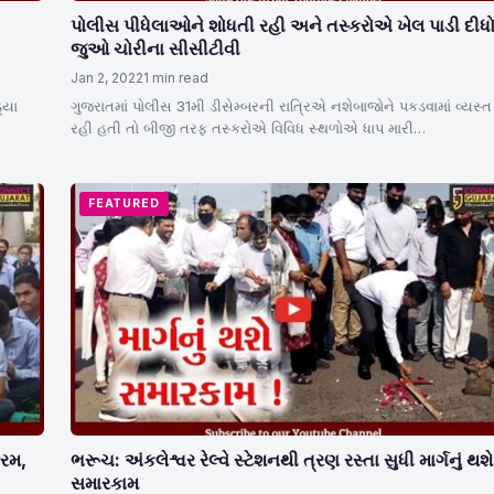
પોલીસ પીધેલાઓને શોધતી રહી અને તસ્કરોએ ખેલ પાડી દીધો
જુઓ ચોરીના સીસીટીવી
Jan 2, 2022
1 min read
્યા
ગુજરાતમાં પોલીસ 31મી ડીસેમ્બરની રાત્રિએ નશેબાજોને પકડવામાં વ્યસ્ત
રહી હતી તો બીજી તરફ તસ્કરોએ વિવિધ સ્થળોએ ધાપ મારી…
FEATURED
્રમ,
ભરૂચ: અંકલેશ્વર રેલ્વે સ્ટેશનથી ત્રણ રસ્તા સુધી માર્ગનું થશે
સમારકામ