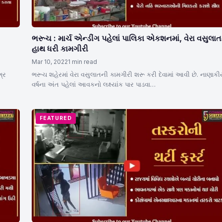
ભરૂચ : માર્ચ એન્ડીંગ પહેલાં પાલિકા એકશનમાં, વેરા વસુલા
હાથ ધરી કામગીરી
Mar 10, 2022
1 min read
ગ્ર
ભરૂચ શહેરમાં વેરા વસુલાતની કામગીરી શરૂ કરી દેવામાં આવી છે. નાણાક
વર્ષના અંત પહેલાં આવકનો લક્ષ્યાંક પાર પાડવા…
FEATURED