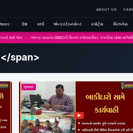
ABOUT US
CAR
ુજરાત
દેશ
વર્લ્ડ
એન્ટરટેઇનમેન્ટ
સ્પોર્ટ્સ
બિઝનેસ
બરે થશે જંગ
ભરૂચ: સાયખા GIDCની મિનલ સ્પેશ્યાલીસ્ટ કંપનીમાં ચોથા માળેથી પટ
</span>
ગુજરાત