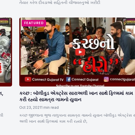
તૈયાર કરેલ દીવડાઓ સહિતની ચીજવસ્તુઓ ખરીદી
FEATURED
ત,
કચ્છ : બૉલીવુડ એક્ટ્રેસ સારાઅલી ખાન સાથે ફિલ્મમાં કામ
કરી રહ્યો સામત્રા ગામનો યુવાન
Oct 23, 2021
1 min read
લી
કચ્છ જીલ્લાના ભુજ તાલુકાના સામત્રા ગામનો યુવાન બૉલીવુડ એક્ટ્રેસ 
અલી ખાન સાથે ફિલ્મમાં કામ કરી રહ્યો છે,