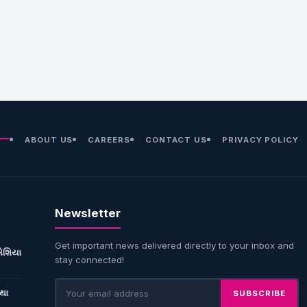
ABOUT US
CAREERS
CONTACT US
PRIVACY POLICY
Newsletter
Get important news delivered directly to your inbox and
એશિયા
stay connected!
ોથા
SUBSCRIBE