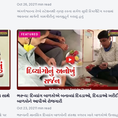
Oct 26, 2021
1 min read
અંકલેશ્વરના રેલ્વે સ્ટેશનથી ત્રણ રસ્તા સર્કલ સુધી રિકાર્પેટિંગ કરવામાં
આવનાર માર્ગની કામગીરીનું ખાતમુહૂર્ત કરાયું હતું
FEATURED
 સાથે
ભરૂચ: દિવ્યાંગ બાળકોએ બનાવ્યાં દિવડાઓ, દિવડાઓ ખરીદ
બાળકોને આપીએ રોજગારી
Oct 23, 2021
1 min read
ાઓ પર
ભરૂચની માનસિક દિવ્યાંગ બાળકોની સંસ્થા કલરવ ખાતે બાળકોએ ઉત્સાહ