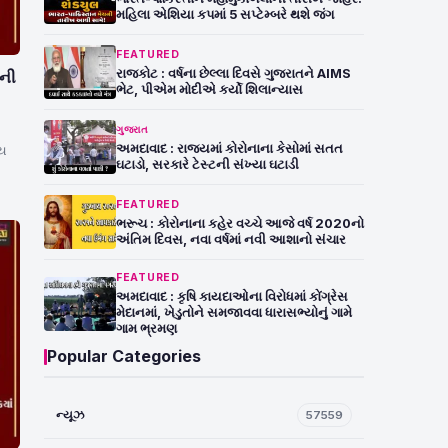
મહિલા એશિયા કપમાં 5 સપ્ટેમ્બરે થશે જંગ
FEATURED
રાજકોટ : વર્ષના છેલ્લા દિવસે ગુજરાતને AIMS
તની
ભેટ, પીએમ મોદીએ કર્યો શિલાન્યાસ
ગુજરાત
અમદાવાદ : રાજયમાં કોરોનાના કેસોમાં સતત
ીય
ઘટાડો, સરકારે ટેસ્ટની સંખ્યા ઘટાડી
FEATURED
ભરૂચ : કોરોનાના કહેર વચ્ચે આજે વર્ષ 2020નો
અંતિમ દિવસ, નવા વર્ષમાં નવી આશાનો સંચાર
FEATURED
અમદાવાદ : કૃષિ કાયદાઓના વિરોધમાં કોંગ્રેસ
મેદાનમાં, ખેડુતોને સમજાવવા ધારાસભ્યોનું ગામે
ગામ ભ્રમણ
Popular Categories
ન્યૂઝ
57559