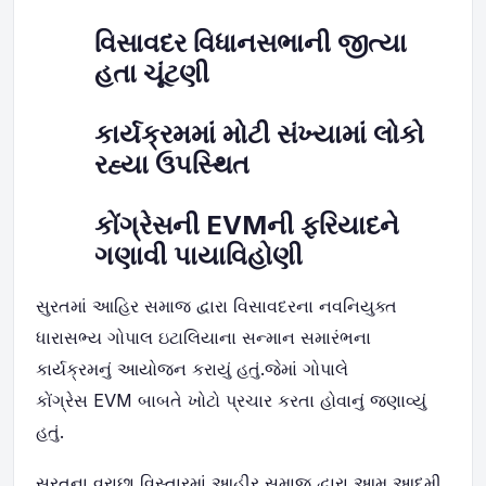
વિસાવદર વિધાનસભાની જીત્યા
હતા ચૂંટણી
કાર્યક્રમમાં મોટી સંખ્યામાં લોકો
રહ્યા ઉપસ્થિત
કોંગ્રેસની
EVM
ની ફરિયાદને
ગણાવી પાયાવિહોણી
સુરતમાં આહિર સમાજ દ્વારા વિસાવદરના નવનિયુક્ત
ધારાસભ્ય ગોપાલ ઇટાલિયાના સન્માન સમારંભના
કાર્યક્રમનું આયોજન કરાયું હતું.જેમાં ગોપાલે
કોંગ્રેસ
EVM
બાબતે ખોટો પ્રચાર કરતા હોવાનું જણાવ્યું
હતું.
સુરતના વરાછા વિસ્તારમાં આહીર સમાજ દ્વારા આમ આદમી