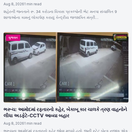
Aug 8, 2026
1 min read
શહેરની જનતાને રૂ. 34 કરોડના વિકાસ પ્રકલ્પોની ભેટ મનપા સંચાલિત 9
શાળાઓના કામનું લોકાર્પણ કરાયું કેન્દ્રીય જળશક્તિ મંત્રી…
ગુજરાત
ભરૂચ: આમોદમાં રફતારનો કહેર, બેકાબૂ કાર ચાલકે ત્રણ વાહનોને
લીધા અડફેટે-CCTV આવ્યા બહાર
Aug 8, 2026
1 min read
ભરૂચના આમોદમાં રફતારનો કહેર જોવા મળ્યો હતો. જૂની સ્ટેટ બેન્ક નજીક એક