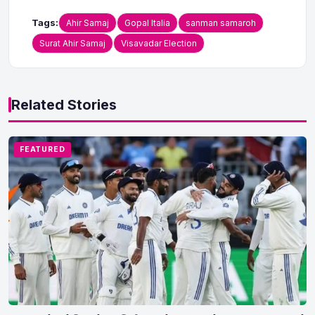
Tags:
Ahir Samaj
Gopal Italia
sanman samaroh
Surat Ahir Samaj
Visavadar Election
Related Stories
FEATURED