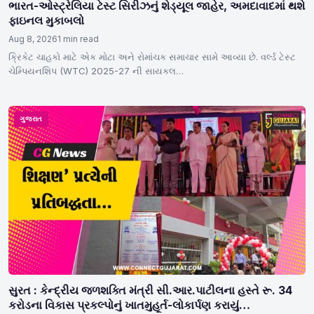
ભારત-ઓસ્ટ્રેલિયા ટેસ્ટ સિરીઝનું શેડ્યૂલ જાહેર, અમદાવાદમાં થશે
ફાઇનલ મુકાબલો
Aug 8, 2026
1 min read
ક્રિકેટ ચાહકો માટે એક મોટા અને રોમાંચક સમાચાર સામે આવ્યા છે. વર્લ્ડ ટેસ્ટ
ચેમ્પિયનશિપ (WTC) 2025-27 ની સાયકલ…
ગુજરાત
સુરત : કેન્દ્રીય જળશક્તિ મંત્રી સી.આર.પાટીલના હસ્તે રૂ. 34
કરોડના વિકાસ પ્રકલ્પોનું ખાતમુહૂર્ત-લોકાર્પણ કરાયું…