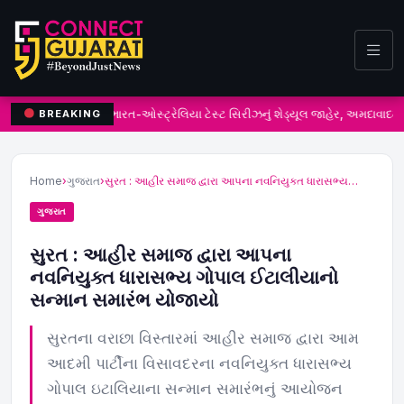
ભારત-ઓસ્ટ્રેલિયા ટેસ્ટ સિરીઝનું શેડ્યૂલ જાહેર, અમદાવાદમા
BREAKING
Home
›
ગુજરાત
›
સુરત : આહીર સમાજ દ્વારા આપના નવનિયુક્ત ધારાસભ્ય…
ગુજરાત
સુરત : આહીર સમાજ દ્વારા આપના
નવનિયુક્ત ધારાસભ્ય ગોપાલ ઈટાલીયાનો
સન્માન સમારંભ યોજાયો
સુરતના વરાછા વિસ્તારમાં આહીર સમાજ દ્વારા આમ
આદમી પાર્ટીના વિસાવદરના નવનિયુક્ત ધારાસભ્ય
ગોપાલ ઇટાલિયાના સન્માન સમારંભનું આયોજન