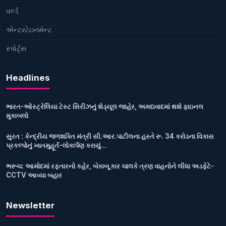
વર્લ્ડ
એન્ટરટેઇનમેન્ટ
સ્પોર્ટ્સ
Headlines
ભારત-ઓસ્ટ્રેલિયા ટેસ્ટ સિરીઝનું શેડ્યૂલ જાહેર, અમદાવાદમાં થશે ફાઇનલ
મુકાબલો
સુરત : કેન્દ્રીય જળશક્તિ મંત્રી સી.આર.પાટીલના હસ્તે રૂ. 34 કરોડના વિકાસ
પ્રકલ્પોનું ખાતમુહૂર્ત-લોકાર્પણ કરાયું...
ભરૂચ: આમોદમાં રફતારનો કહેર, બેકાબૂ કાર ચાલકે ત્રણ વાહનોને લીધા અડફેટે-
CCTV આવ્યા બહાર
Newsletter