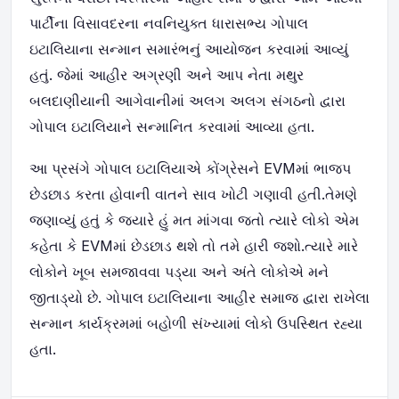
પાર્ટીના વિસાવદરના નવનિયુક્ત ધારાસભ્ય ગોપાલ
ઇટાલિયાના સન્માન સમારંભનું આયોજન કરવામાં આવ્યું
હતું. જેમાં આહીર અગ્રણી અને આપ નેતા મથુર
બલદાણીયાની આગેવાનીમાં અલગ અલગ સંગઠનો દ્વારા
ગોપાલ ઇટાલિયાને સન્માનિત કરવામાં આવ્યા હતા.
આ પ્રસંગે ગોપાલ ઇટાલિયાએ કોંગ્રેસને
EVM
માં ભાજપ
છેડછાડ કરતા હોવાની વાતને સાવ ખોટી ગણાવી હતી.તેમણે
જણાવ્યું હતું કે જ્યારે હું મત માંગવા જતો ત્યારે લોકો એમ
કહેતા કે
EVM
માં છેડછાડ થશે તો તમે હારી જશો.ત્યારે મારે
લોકોને ખૂબ સમજાવવા પડ્યા અને અંતે લોકોએ મને
જીતાડ્યો છે. ગોપાલ ઇટાલિયાના આહીર સમાજ દ્વારા રાખેલા
સન્માન કાર્યક્રમમાં બહોળી સંખ્યામાં લોકો ઉપસ્થિત રહ્યા
હતા.