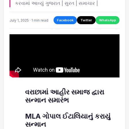
કરવામાં આવ્યું ગુજરાત | સુરત | સમાચાર |
July 1, 2025 · 1 min read
Facebook
Twitter
WhatsApp
વરાછામાં આહીર સમાજ દ્વારા
સન્માન સમારંભ
MLA
ગોપાલ ઈટાલિયાનું કરાયું
સન્માન