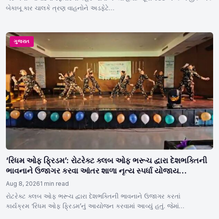
બેકાબૂ કાર ચાલકે ત્રણ વાહનોને અડફેટે…
ગુજરાત
‘રિધમ ઓફ ફ્રિડમ’: રોટરેક્ટ ક્લબ ઓફ ભરૂચ દ્વારા દેશભક્તિની
ભાવનાને ઉજાગર કરવા આંતર શાળા નૃત્ય સ્પર્ધા યોજાય…
Aug 8, 2026
1 min read
રોટરેક્ટ ક્લબ ઓફ ભરૂચ દ્વારા દેશભક્તિની ભાવનાને ઉજાગર કરતાં
કાર્યક્રમ ‘રિધમ ઓફ ફ્રિડમ’નું આયોજન કરવામાં આવ્યું હતું. જેમાં
વિદ્યાર્થીઓએ…