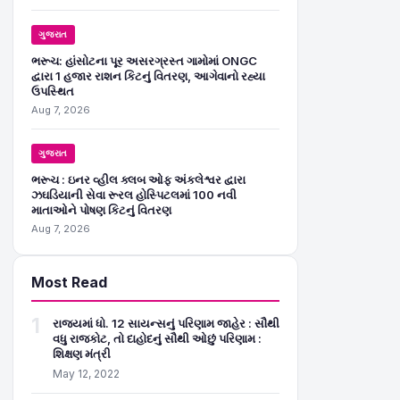
ગુજરાત
ભરૂચ: હાંસોટના પૂર અસરગ્રસ્ત ગામોમાં ONGC
દ્વારા 1 હજાર રાશન કિટનું વિતરણ, આગેવાનો રહ્યા
ઉપસ્થિત
Aug 7, 2026
ગુજરાત
ભરૂચ : ઇનર વ્હીલ ક્લબ ઓફ અંકલેશ્વર દ્વારા
ઝઘડિયાની સેવા રૂરલ હોસ્પિટલમાં 100 નવી
માતાઓને પોષણ કિટનું વિતરણ
Aug 7, 2026
Most Read
1
રાજ્યમાં ધો. 12 સાયન્સનું પરિણામ જાહેર : સૌથી
વધુ રાજકોટ, તો દાહોદનું સૌથી ઓછું પરિણામ :
શિક્ષણ મંત્રી
May 12, 2022