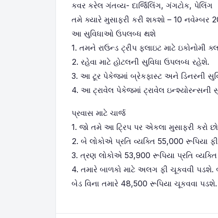
કવર કરેલ ગંતવ્ય- દાર્જિલિંગ, ગંગટોક, પેલિંગ
તમે ક્યારે મુસાફરી કરી શકશો – 10 નવેમ્બર 
આ સુવિધાઓ ઉપલબ્ધ થશે
1. તમને રાઉન્ડ ટ્રીપ ફ્લાઇટ માટે ઇકોનોમી ક્
2. રહેવા માટે હોટલની સુવિધા ઉપલબ્ધ રહેશે.
3. આ ટૂર પેકેજમાં બ્રેકફાસ્ટ અને ડિનરની સુ
4. આ ટ્રાવેલ પેકેજમાં ટ્રાવેલ ઇન્શ્યોરન્સની
પ્રવાસ માટે ચાર્જ
1. જો તમે આ ટ્રિપ પર એકલા મુસાફરી કરો છો
2. બે લોકોએ પ્રતિ વ્યક્તિ 55,000 રૂપિયા ફ
3. ત્રણ લોકોએ 53,900 રૂપિયા પ્રતિ વ્યક્તિ
4. તમારે બાળકો માટે અલગ ફી ચૂકવવી પડશે. બ
બેડ વિના તમારે 48,500 રૂપિયા ચૂકવવા પડશે.