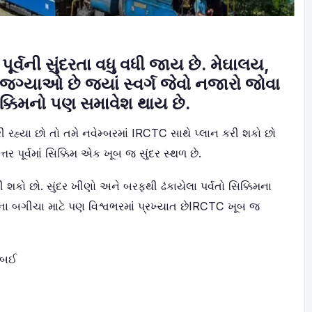
ૂર્વની સુંદરતા વધુ વધી જાય છે. મેઘાલય,
યાઓ છે જ્યાં સ્વર્ગ જેવો નજારો જોવા
િક્કિમનો પણ સમાવેશ થાય છે.
 રહ્યા છો તો તમે નવેમ્બરમાં IRCTC સાથે પ્લાન કરી શકો છો
તર પૂર્વમાં સિક્કિમ એક ખૂબ જ સુંદર સ્થળ છે.
કરી શકો છો. સુંદર ખીણો અને બરફથી ઢંકાયેલા પર્વતો સિક્કિમના
 ચાના બગીચા માટે પણ વિશ્વભરમાં પ્રખ્યાત છેIRCTC ખૂબ જ
ુંબઈ