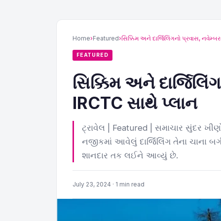
પટોળાનું
Home
›
Featured
›
સિક્કિમ અને દાર્જિલિંગનો પ્રવાસ, નવેમ્બ
FEATURED
સિક્કિમ અને દાર્જિલિં
IRCTC સાથે પ્લાન
ટ્રાવેલ | Featured | સમાચાર સુંદર ખીણ
નજીકમાં આવેલું દાર્જિલિંગ તેના ચાના બ
શાનદાર તક લઈને આવ્યું છે.
July 23, 2024 · 1 min read