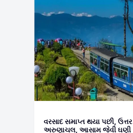
વરસાદ સમાપ્ત થયા પછી, ઉત્તર પ
અરુણાચલ, આસામ જેવી ઘણી જગ્