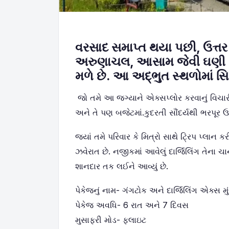
વરસાદ સમાપ્ત થયા પછી, ઉત્તર પ
અરુણાચલ, આસામ જેવી ઘણી જગ્
મળે છે. આ અદ્ભુત સ્થળોમાં સ
જો તમે આ જગ્યાને એક્સપ્લોર કરવાનું વિચારી
અને તે પણ બજેટમાં.કુદરતી સૌંદર્યથી ભરપૂર ઉત્
જ્યાં તમે પરિવાર કે મિત્રો સાથે ટ્રિપ પ્લાન 
ઝવેરાત છે. નજીકમાં આવેલું દાર્જિલિંગ તેના
શાનદાર તક લઈને આવ્યું છે.
પેકેજનું નામ- ગંગટોક અને દાર્જિલિંગ એક્સ મ
પેકેજ અવધિ- 6 રાત અને 7 દિવસ
મુસાફરી મોડ- ફ્લાઇટ