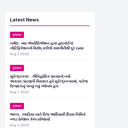
Latest News
ગુજરાત
નર્મદા : બાર એસોસિએશન દ્વારા હાઇકોર્ટનાં
નોટિફિકેશનનો વિરોધ,વકીલો કામગીરીથી દૂર રહ્યા
Aug 7, 2026
ગુજરાત
સુરેન્દ્રનગર : ઐતિહાસિક વારસાનો નવો
અવતાર,પાટણની વિરાસત હવે સુરેન્દ્રનગરમાં, પટોળા
ઉત્પાદનનું બન્યું નવું ગ્લોબલ હબ
Aug 7, 2026
ગુજરાત
ભરૂચ : ઝઘડિયા ખાતે વિશ્વ આદિવાસી દિવસ નિમિત્તે
બ્લડ ડોનેશન કેમ્પ યોજાયો
Aug 7, 2026