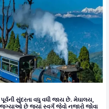
ૂર્વની સુંદરતા વધુ વધી જાય છે. મેઘાલય,
યાઓ છે જ્યાં સ્વર્ગ જેવો નજારો જોવા