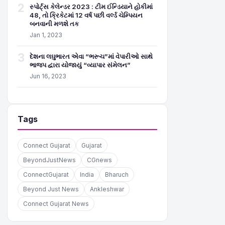
2
સ્પોર્ટ્સ કેલેન્ડર 2023 : ટીમ ઈન્ડિયાને હોકીમાં
48, તો ક્રિકેટમાં 12 વર્ષ પછી વર્લ્ડ ચેમ્પિયન
બનવાની મળશે તક
Jan 1, 2023
3
દેશના લઘુભારત એવા “ભરૂચ”માં વેપારીઓ સાથે
ભાજપ દ્વારા યોજાયું “વ્યાપાર સંમેલન”
Jun 16, 2023
Tags
Connect Gujarat
Gujarat
BeyondJustNews
CGnews
ConnectGujarat
India
Bharuch
Beyond Just News
Ankleshwar
Connect Gujarat News