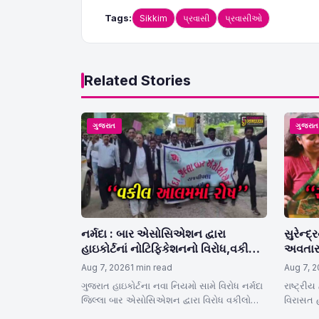
Tags:
Sikkim
પ્રવાસી
પ્રવાસીઓ
Related Stories
ગુજરાત
ગુજરા
નર્મદા : બાર એસોસિએશન દ્વારા
સુરેન્
હાઇકોર્ટનાં નોટિફિકેશનનો વિરોધ,વકીલો
અવતાર
કામગીરીથી દૂર રહ્યા
સુરેન્દ
Aug 7, 2026
1 min read
Aug 7, 
નવું ગ
ગુજરાત હાઇકોર્ટના નવા નિયમો સામે વિરોધ નર્મદા
રાષ્ટ્ર
જિલ્લા બાર એસોસિએશન દ્વારા વિરોધ વકીલોએ
વિરાસત હવ
રેલી કાઢી સૂત્રોચ્ચાર કર્યા હાઇકોર્ટના…
બન્યું ન