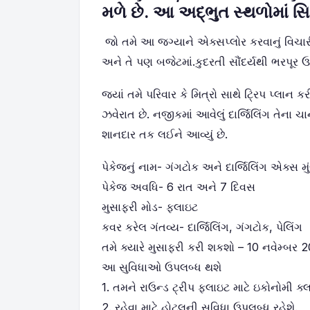
મળે છે. આ અદ્ભુત સ્થળોમાં સ
જો તમે આ જગ્યાને એક્સપ્લોર કરવાનું વિચારી
અને તે પણ બજેટમાં.કુદરતી સૌંદર્યથી ભરપૂર ઉત્
જ્યાં તમે પરિવાર કે મિત્રો સાથે ટ્રિપ પ્લાન 
ઝવેરાત છે. નજીકમાં આવેલું દાર્જિલિંગ તેના
શાનદાર તક લઈને આવ્યું છે.
પેકેજનું નામ- ગંગટોક અને દાર્જિલિંગ એક્સ મ
પેકેજ અવધિ- 6 રાત અને 7 દિવસ
મુસાફરી મોડ- ફ્લાઇટ
કવર કરેલ ગંતવ્ય- દાર્જિલિંગ, ગંગટોક, પેલિંગ
તમે ક્યારે મુસાફરી કરી શકશો – 10 નવેમ્બર 
આ સુવિધાઓ ઉપલબ્ધ થશે
1. તમને રાઉન્ડ ટ્રીપ ફ્લાઇટ માટે ઇકોનોમી ક્
2. રહેવા માટે હોટલની સુવિધા ઉપલબ્ધ રહેશે.