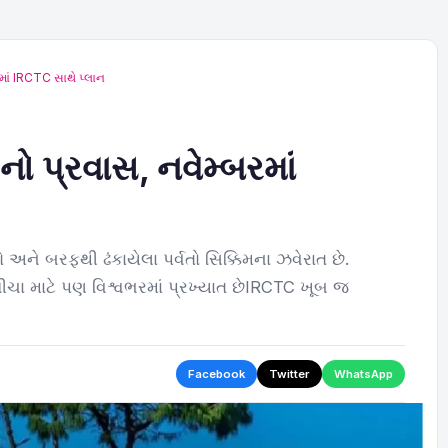
…
વિતરણ…
રમાં IRCTC સાથે પ્લાન
ગનો પ્રવાસ, નવેમ્બરમાં
ો અને બરફથી ઢંકાયેલા પર્વતો સિક્કિમના ઝવેરાત છે.
ગીચા માટે પણ વિશ્વભરમાં પ્રખ્યાત છેIRCTC ખૂબ જ
Facebook
Twitter
WhatsApp