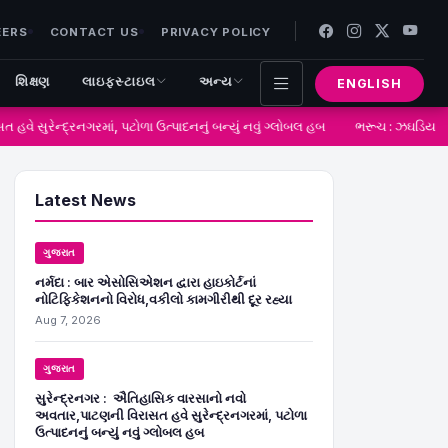
EERS
CONTACT US
PRIVACY POLICY
શિક્ષણ
લાઇફસ્ટાઇલ
અન્ય
ENGLISH
સુરેન્દ્રનગરમાં, પટોળા ઉત્પાદનનું બન્યું નવું ગ્લોબલ હબ
ભરૂચ : ઝઘડિયા ખાતે 
Latest News
ગુજરાત
નર્મદા : બાર એસોસિએશન દ્વારા હાઇકોર્ટનાં
નોટિફિકેશનનો વિરોધ,વકીલો કામગીરીથી દૂર રહ્યા
Aug 7, 2026
ગુજરાત
સુરેન્દ્રનગર : ઐતિહાસિક વારસાનો નવો
અવતાર,પાટણની વિરાસત હવે સુરેન્દ્રનગરમાં, પટોળા
ઉત્પાદનનું બન્યું નવું ગ્લોબલ હબ