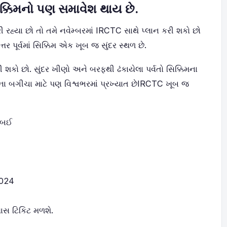
િક્કિમનો પણ સમાવેશ થાય છે.
 રહ્યા છો તો તમે નવેમ્બરમાં IRCTC સાથે પ્લાન કરી શકો છો
તર પૂર્વમાં સિક્કિમ એક ખૂબ જ સુંદર સ્થળ છે.
કરી શકો છો. સુંદર ખીણો અને બરફથી ઢંકાયેલા પર્વતો સિક્કિમના
 ચાના બગીચા માટે પણ વિશ્વભરમાં પ્રખ્યાત છેIRCTC ખૂબ જ
ુંબઈ
2024
લાસ ટિકિટ મળશે.