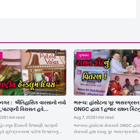
ત
ગુજરાત
દ્રનગર : ઐતિહાસિક વારસાનો નવો
ભરૂચ: હાંસોટના પૂર અસરગ્રસ્ત 
,પાટણની વિરાસત હવે
ONGC દ્વારા 1 હજાર રાશન કિટનુ
્રનગરમાં, પટોળા ઉત્પાદનનું બન્યું
વિતરણ, આગેવાનો રહ્યા ઉપસ્થિ
2026
1 min read
Aug 7, 2026
1 min read
્લોબલ હબ
ીય હેન્ડલૂમ દિવસની ઉજવણી પાટણની
ભરૂચના હાંસોટમાં સેવાકાર્ય ONGC દ્વાર
ે સુરેન્દ્રનગરમાં પટોળાં ઉત્પાદનનું
સેવાકાર્ય હાથ ધરાયુ પુર અસરગ્રસ્તોને
વું ગ્લોબલ હબ રાજ્યના 70 ટકા
આપવવામાં આવી સહાય 1 હજાર રાશન ક