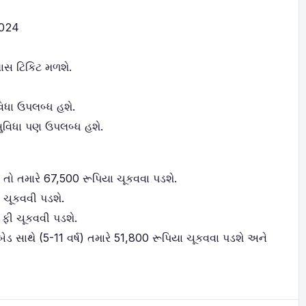
2024
લાસ ટિકિટ મળશે.
વિધા ઉપલબ્ધ હશે.
 સુવિધા પણ ઉપલબ્ધ હશે.
 તો તમારે 67,500 રૂપિયા ચૂકવવા પડશે.
ી ચૂકવવી પડશે.
 ફી ચૂકવવી પડશે.
ેડ સાથે (5-11 વર્ષ) તમારે 51,800 રૂપિયા ચૂકવવા પડશે અને