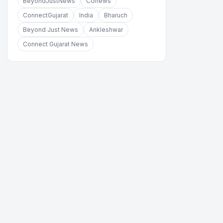
BeyondJustNews
CGnews
ConnectGujarat
India
Bharuch
Beyond Just News
Ankleshwar
Connect Gujarat News