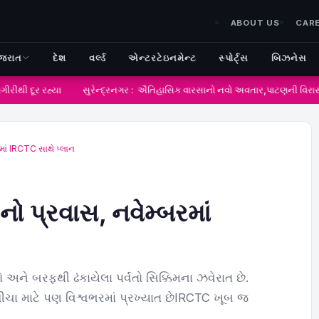
ABOUT US
CAR
ુજરાત
દેશ
વર્લ્ડ
એન્ટરટેઇનમેન્ટ
સ્પોર્ટ્સ
બિઝનેસ
ીથી દૂર રહ્યા
સુરેન્દ્રનગર : ઐતિહાસિક વારસાનો નવો અવતાર,પાટણની વિરાસત હવે 
રમાં IRCTC સાથે પ્લાન
ગનો પ્રવાસ, નવેમ્બરમાં
ો અને બરફથી ઢંકાયેલા પર્વતો સિક્કિમના ઝવેરાત છે.
ગીચા માટે પણ વિશ્વભરમાં પ્રખ્યાત છેIRCTC ખૂબ જ