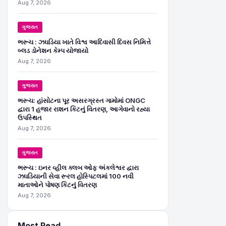
Aug 7, 2026
ગુજરાત
ભરૂચ : ઝઘડિયા ખાતે વિશ્વ આદિવાસી દિવસ નિમિત્તે
બ્લડ ડોનેશન કેમ્પ યોજાયો
Aug 7, 2026
ગુજરાત
ભરૂચ: હાંસોટના પૂર અસરગ્રસ્ત ગામોમાં ONGC
દ્વારા 1 હજાર રાશન કિટનું વિતરણ, આગેવાનો રહ્યા
ઉપસ્થિત
Aug 7, 2026
ગુજરાત
ભરૂચ : ઇનર વ્હીલ ક્લબ ઓફ અંકલેશ્વર દ્વારા
ઝઘડિયાની સેવા રૂરલ હોસ્પિટલમાં 100 નવી
માતાઓને પોષણ કિટનું વિતરણ
Aug 7, 2026
Most Read