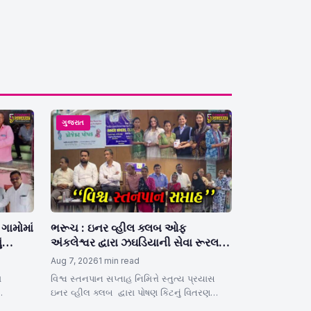
ગુજરાત
ગામોમાં
ભરૂચ : ઇનર વ્હીલ ક્લબ ઓફ
ં
અંકલેશ્વર દ્વારા ઝઘડિયાની સેવા રૂરલ
ત
હોસ્પિટલમાં 100 નવી માતાઓને પોષણ
Aug 7, 2026
1 min read
કિટનું વિતરણ
ા
વિશ્વ સ્તનપાન સપ્તાહ નિમિત્તે સ્તુત્ય પ્રયાસ
ઇનર વ્હીલ ક્લબ દ્વારા પોષણ કિટનું વિતરણ
ીટનું
ઝઘડિયાની સેવા રૂરલ હોસ્પિટલમાં કરાયું…