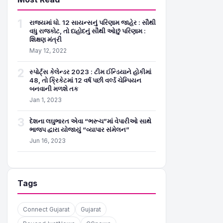
1
રાજ્યમાં ધો. 12 સાયન્સનું પરિણામ જાહેર : સૌથી
વધુ રાજકોટ, તો દાહોદનું સૌથી ઓછું પરિણામ :
શિક્ષણ મંત્રી
May 12, 2022
2
સ્પોર્ટ્સ કેલેન્ડર 2023 : ટીમ ઈન્ડિયાને હોકીમાં
48, તો ક્રિકેટમાં 12 વર્ષ પછી વર્લ્ડ ચેમ્પિયન
બનવાની મળશે તક
Jan 1, 2023
3
દેશના લઘુભારત એવા “ભરૂચ”માં વેપારીઓ સાથે
ભાજપ દ્વારા યોજાયું “વ્યાપાર સંમેલન”
Jun 16, 2023
Tags
Connect Gujarat
Gujarat