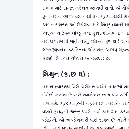
રાખવા માટે સખત મહેનત જાળવી રાખો. જે લોક
હતા તેમને આજે ક્યાંક થી ધન પ્રાપ્ત થયી શક
અંગત સમસ્યાઓ ઉકેલવા માટે મિત્ર તમારી મદ
અદ્યતન ટેક્નોલૉજી તથા હુન્નર શીખવામાં તમાર
તમે ઘરે મળેલી જૂની વસ્તુ જોઈને ખુશ થઈ શક
લગ્નજીવનમાં વ્યક્તિના એકાંતનું આગવું મહ
કરશો. રોમાન્સ ચોક્કસ જ જોરદાર છે.
મિથુન (ક.છ.ઘ) :
તમારા સ્વાસ્થ્ય વિશે વિશેષ સાવચેતી રાખજો 
ઉકેલી શકાય છે અને તમને ધન લાભ પણ થયી શ
લંબાવશે. પ્રિયપાત્રની નફરત છતાં તમારે તમા
વખતે કુનેહની જરૂર પડશે. નવો કામ શરૂ કરવા 
જોઈએ. જો આજે તમારી પાસે સમય છે, તો તે ક્
છો. તમારા જીવનસાથીની આળસ આજે તમારા અ