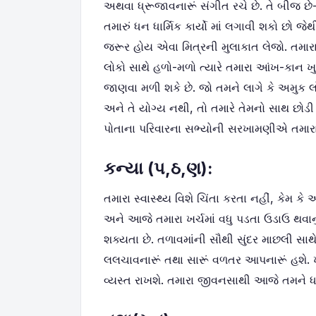
અથવા ધ્રૂજાવનારૂં સંગીત રચે છે. તે બીજ 
તમારું ધન ધાર્મિક કાર્યો માં લગાવી શકો છો 
જરૂર હોય એવા મિત્રની મુલાકાત લેજો. તમાર
લોકો સાથે હળો-મળો ત્યારે તમારા આંખ-કાન ખુ
જાણવા મળી શકે છે. જો તમને લાગે કે અમુક લોક
અને તે યોગ્ય નથી, તો તમારે તેમનો સાથ છ
પોતાના પરિવારના સભ્યોની સરખામણીએ તમારા 
કન્યા (પ
,
ઠ
,
ણ):
તમારા સ્વાસ્થ્ય વિશે ચિંતા કરતા નહીં, કેમ કે
અને આજે તમારા ખર્ચમાં વધુ પડતા ઉડાઉ થવાનુ
શક્યતા છે. તળાવમાંની સૌથી સુંદર માછલી સા
લલચાવનારૂં તથા સારૂં વળતર આપનારૂં હશે.
વ્યસ્ત રાખશે. તમારા જીવનસાથી આજે તમને ધ