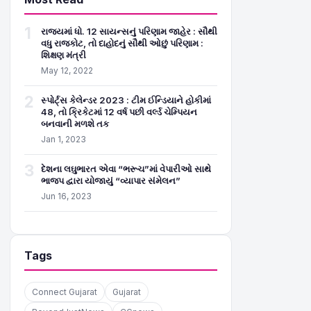
1
રાજ્યમાં ધો. 12 સાયન્સનું પરિણામ જાહેર : સૌથી
વધુ રાજકોટ, તો દાહોદનું સૌથી ઓછું પરિણામ :
શિક્ષણ મંત્રી
May 12, 2022
2
સ્પોર્ટ્સ કેલેન્ડર 2023 : ટીમ ઈન્ડિયાને હોકીમાં
48, તો ક્રિકેટમાં 12 વર્ષ પછી વર્લ્ડ ચેમ્પિયન
બનવાની મળશે તક
Jan 1, 2023
3
દેશના લઘુભારત એવા “ભરૂચ”માં વેપારીઓ સાથે
ભાજપ દ્વારા યોજાયું “વ્યાપાર સંમેલન”
Jun 16, 2023
Tags
Connect Gujarat
Gujarat