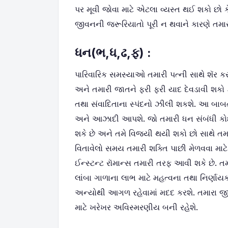
પર મૂવી જોવા માટે એટલા વ્યસ્ત થઈ શકો છો કે
જીવનની જરૂરિયાતો પૂરી ન થવાને કારણે તમાર
ધન(ભ
,
ધ
,
ઢ
,
ફ) :
પારિવારિક સમસ્યાઓ તમારી પત્ની સાથે શૅર 
અને તમારી જાતને ફરી ફરી યાદ દેવડાવી શકો કે 
તથા સંવાદિતાના સ્પંદનો ઝીલી શકશે. આ બાબત
અને આઝાદી આપશે. જો તમારી ધન સંબંધી કોઈ
શકે છે અને તમે વિજયી થયી શકો છો સાથે તમન
વિતાવેલો સમય તમારી શક્તિ પાછી મેળવવા માટ
ઈન્સ્ટન્ટ રૉમાન્સ તમારી તરફ આવી શકે છ
લાંબા ગાળાના લાભ માટે મહત્વના તથા નિર્ણાય
અન્યોથી આગળ રહેવામાં મદદ કરશે. તમારા 
માટે ખરેખર અવિસ્મરણીય બની રહેશે.