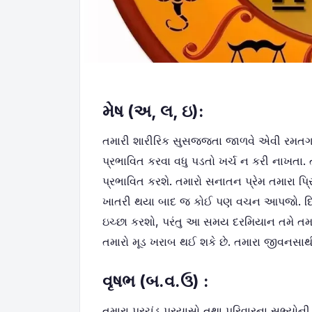
મેષ (અ
,
લ
,
ઇ):
તમારી શારીરિક સુસજ્જતા જાળવે એવી રમતગમત
પ્રભાવિત કરવા વધુ પડતો ખર્ચ ન કરી નાખતા. 
પ્રભાવિત કરશે. તમારો સનાતન પ્રેમ તમારા પ્ર
ખાતરી થયા બાદ જ કોઈ પણ વચન આપજો. દિવ
ઇચ્છા કરશો, પરંતુ આ સમય દરમિયાન તમે તમા
તમારો મૂડ ખરાબ થઈ શકે છે. તમારા જીવનસાથ
વૃષભ (બ.વ.ઉ) :
તમારા પ્રચંડ પ્રયાસો તથા પરિવારના સભ્યો