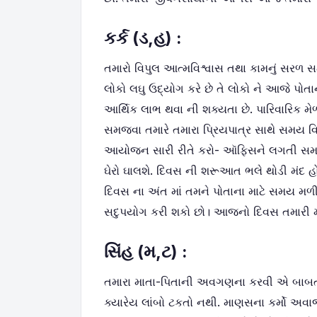
કર્ક (ડ
,
હ) :
તમારો વિપુલ આત્મવિશ્વાસ તથા કામનું સર
લોકો લઘુ ઉદ્યોગ કરે છે તે લોકો ને આજે પોતાન
આર્થિક લાભ થવા ની શક્યતા છે. પારિવારિક મેળાવ
સમજવા તમારે તમારા પ્રિયપાત્ર સાથે સમય વિ
આયોજન સારી રીતે કરો- ઑફિસને લગતી સમસ્
ઘેરો ઘાલશે. દિવસ ની શરૂઆત ભલે થોડી મંદ 
દિવસ ના અંત માં તમને પોતાના માટે સમય મ
સદુપયોગ કરી શકો છો। આજનો દિવસ તમારી માટે
સિંહ (મ
,
ટ) :
તમારા માતા-પિતાની અવગણના કરવી એ બાબત ત
ક્યારેય લાંબો ટકતો નથી. માણસના કર્મો અવાજ