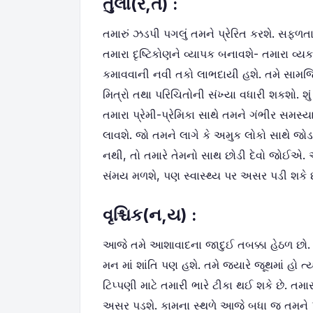
તુલા(ર
,
ત) :
તમારું ઝડપી પગલું તમને પ્રેરિત કરશે. સફ
તમારા દૃષ્ટિકોણને વ્યાપક બનાવશે- તમારા વ્ય
કમાવવાની નવી તકો લાભદાયી હશે. તમે સામજિ
મિત્રો તથા પરિચિતોની સંખ્યા વધારી શકશો. શું
તમારા પ્રેમી-પ્રેમિકા સાથે તમને ગંભીર સમસ્
લાવશે. જો તમને લાગે કે અમુક લોકો સાથે જોડા
નથી, તો તમારે તેમનો સાથ છોડી દેવો જોઈએ. 
સંમય મળશે, પણ સ્વાસ્થ્ય પર અસર પડી શકે છ
વૃશ્ચિક(ન
,
ય) :
આજે તમે આશાવાદના જાદુઈ તબક્કા હેઠળ છો. ત
મન માં શાંતિ પણ હશે. તમે જ્યારે જૂથમાં હો ત્
ટિપ્પણી માટે તમારી ભારે ટીકા થઈ શકે છે. ત
અસર પડશે. કામના સ્થળે આજે બધા જ તમને પ