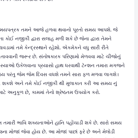
ળ સમયપત્રક તમને આજે હળવા થવાનો પૂરતો સમય આપશે. જે
ા કોઈ નજીકી દ્વારા સલાહ મળી શકે છે જેના દ્વારા તેમને
ડામાં તમે કેન્દ્રસ્થાને રહેશો. એકમેકને વધુ સારી રીતે
તાવવાની જરૂર છે. સંતોષકારક પરિણામો મેળવવા માટે ચીજોનું
યાઓ ઉકેલવાના પ્રયાસો હાથ ધરવાથી ટૅન્શન તમારા મગજને
હોય પરંતુ જેમ જેમ દિવસ વધશે તમને સારા ફળ મળવા લાગશે।
ળી શકશે અને તમે કોઈ નજીકી થી મુલાકાત કરી આ સમય નું
 અનુકૂળ છે, કામમાં તેનો શ્રેષ્ઠતમ ઉપયોગ કરો.
મારી ભાવિ શક્યતાઓને હાનિ પહોંચાડી શકે છે. સારો સમય
ના મોજાં જેવા હોય છે. આ મોજાં પાછાં ફરે છે અને મેલોડી