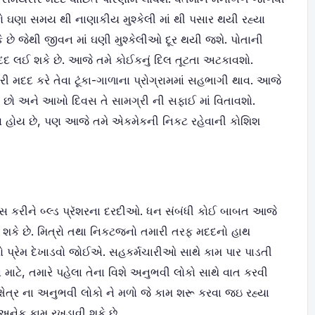
ો ઘણા સમય થી નાણાકીય મુશ્કેલી માં થી પસાર થયી રહ્યા
ે છે જેથી જીવન માં ઘણી મુશ્કેલીઓ દૂર થયી જશે. પોતાની
દ લઈ શકે છે. આજે તમે કોઈકનું દિલ તૂટતા અટકાવશો.
ી મદદ કરે તેવા ટૂંકા-ગાળાના પ્રોગ્રામમાં સહભાગી થાવ. આજે
ો છો અને આખો દિવસ તે સામગ્રી ની સફાઈ માં વિતાવશો.
ત્વ હોય છે, પણ આજે તમે એકમેકની નિકટ રહેવાની કોશિશ
ખાસ કરીને બ્લ્ડ પ્રૅશરના દરદીઓ. ધન સંબંધી કોઈ બાબત આજે
કે છે. મિત્રો તથા નિકટજનો તમારી તરફ મદદનો હાથ
રો પ્રેમ દેખાડવો જોઈએ. સહકર્મચારીઓ સાથે કામ પાર પાડતી
માટે, તમારે પહેલા તેના વિશે અનુભવી લોકો સાથે વાત કરવી
ષેત્ર ના અનુભવી લોકો ને મળો જે કામ શરૂ કરવા જઇ રહ્યા
નેક કામ રખડાવી શકે છે.