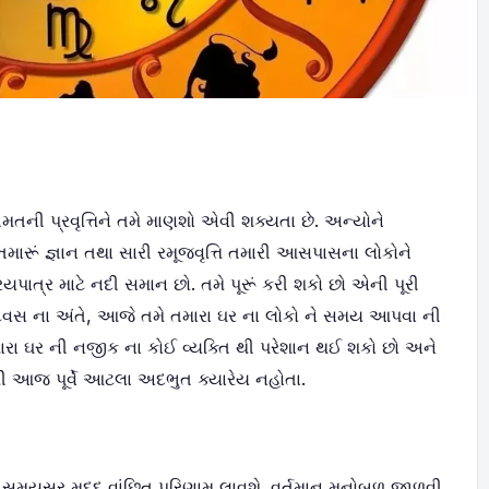
ની પ્રવૃત્તિને તમે માણશો એવી શક્યતા છે. અન્યોને
તમારૂં જ્ઞાન તથા સારી રમૂજવૃત્તિ તમારી આસપાસના લોકોને
િયપાત્ર માટે નદી સમાન છો. તમે પૂરૂં કરી શકો છો એની પૂરી
સ ના અંતે, આજે તમે તમારા ઘર ના લોકો ને સમય આપવા ની
રા ઘર ની નજીક ના કોઈ વ્યક્તિ થી પરેશાન થઈ શકો છો અને
ી આજ પૂર્વે આટલા અદભુત ક્યારેય નહોતા.
ની સમયસર મદદ વાંછિત પરિણામ લાવશે. વર્તમાન મનોબળ જાળવી