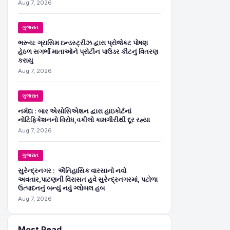
Aug 7, 2026
ગુજરાત
ભરૂચ: ગ્રાસિમ ઇન્ડસ્ટ્રીઝ દ્વારા પ્રોજેકટ પોષણ
હેઠળ સગર્ભા માતાઓને પ્રોટીન પાઉડર કીટનું વિતરણ
કરાયુ
Aug 7, 2026
ગુજરાત
નર્મદા : બાર એસોસિએશન દ્વારા હાઇકોર્ટનાં
નોટિફિકેશનનો વિરોધ,વકીલો કામગીરીથી દૂર રહ્યા
Aug 7, 2026
ગુજરાત
સુરેન્દ્રનગર : ઐતિહાસિક વારસાનો નવો
અવતાર,પાટણની વિરાસત હવે સુરેન્દ્રનગરમાં, પટોળા
ઉત્પાદનનું બન્યું નવું ગ્લોબલ હબ
Aug 7, 2026
Most Read