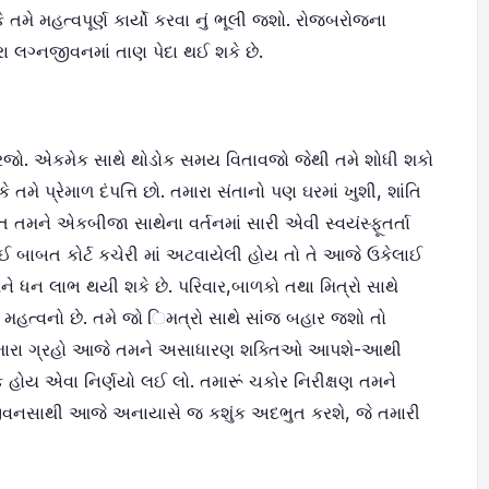
 તમે મહત્વપૂર્ણ કાર્યો કરવા નું ભૂલી જશો. રોજબરોજના
ા લગ્નજીવનમાં તાણ પેદા થઈ શકે છે.
કરજો. એકમેક સાથે થોડોક સમય વિતાવજો જેથી તમે શોધી શકો
તમે પ્રેમાળ દંપત્તિ છો. તમારા સંતાનો પણ ઘરમાં ખુશી, શાંતિ
 તમને એકબીજા સાથેના વર્તનમાં સારી એવી સ્વયંસ્ફૂતર્તા
 બાબત કોર્ટ કચેરી માં અટવાયેલી હોય તો તે આજે ઉકેલાઈ
ે ધન લાભ થયી શકે છે. પરિવાર,બાળકો તથા મિત્રો સાથે
ે મહત્વનો છે. તમે જો િમત્રો સાથે સાંજ બહાર જશો તો
ે. તમારા ગ્રહો આજે તમને અસાધારણ શક્તિઓ આપશે-આથી
ક હોય એવા નિર્ણયો લઈ લો. તમારૂં ચકોર નિરીક્ષણ તમને
જીવનસાથી આજે અનાયાસે જ કશુંક અદભુત કરશે, જે તમારી