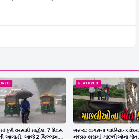
URED
FEATURED
માં ફરી વરસાદી માહોલ: 7 દિવસ
ભરૂચ: વાગરાના પાદરિયા-કડોદરા 
ી આગાહી, આજે 2 જિલ્લામાં
નજીક કાસમાં માછલીઓના મોત,