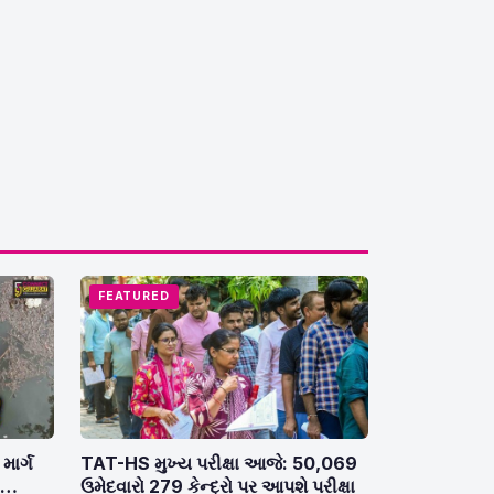
FEATURED
માર્ગ
TAT-HS મુખ્ય પરીક્ષા આજે: 50,069
ઉમેદવારો 279 કેન્દ્રો પર આપશે પરીક્ષા