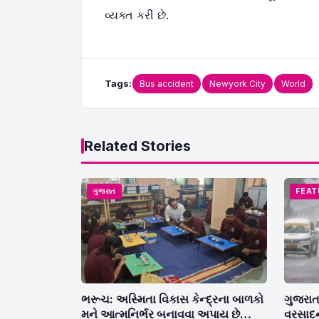
વ્યક્ત કરી છે.
Tags:
Bus accident
Newyork City
World
Related Stories
ગુજરાત
FEAT
ભરૂચ: અસ્મિતા વિકાસ કેન્દ્રના બાળકો
ગુજરાત
મને આત્મનિર્ભર બનાવવા અપાય છે
વરસાદન