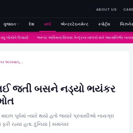
ABOUT US
CAR
ગુજરાત
દેશ
વર્લ્ડ
એન્ટરટેઇનમેન્ટ
સ્પોર્ટ્સ
બિઝને
 લોકોને ઉગાર્યા
ભરૂચ: અસ્મિતા વિકાસ કેન્દ્રના બાળકો મને આત્મનિર્ભર બનાવવ
યંકર અકસ્માત,…
ે લઈ જતી બસને નડ્યો ભયંકર
મોત
 પૂર્વમાં ત્યારે થયો હતો જ્યારે પ્રવાસીઓ નાયગ્રા
ત ફરી રહ્યા હતા. દુનિયા | સમાચાર