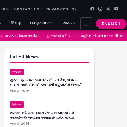
EERS
CONTACT US
PRIVACY POLICY
સ
શિક્ષણ
લાઇફસ્ટાઇલ
અન્ય
ENGLISH
ા અપાય છે વિશેષ તાલીમ
ગુજરાતમાં ફરી વરસાદી માહોલ: 7 દિવસ વરસાદની આગાહી
Latest News
ગુજરાત
સુરત : પૂર સંકટ સામે તંત્રની સતર્કતા,NDRF,
SDRF અને સેનાએ 6500થી વધુ લોકોને ઉગાર્યા
Aug 8, 2026
ગુજરાત
ભરૂચ: અસ્મિતા વિકાસ કેન્દ્રના બાળકો મને
આત્મનિર્ભર બનાવવા અપાય છે વિશેષ તાલીમ
Aug 8, 2026