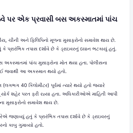
 હાઇવે પર એક પ્રવાસી બસ અકસ્માતમાં પાંચ
ય, ચીની અને ફિલિપિનો મૂળના મુસાફરોનો સમાવેશ થાય છે.
ે પ્રારંભિક તપાસ દર્શાવે છે કે ડ્રાઇવરનું ધ્યાન ભટકાયું હતું.
ી બસ અકસ્માતમાં પાંચ મુસાફરોના મોત થયા હતા. પોલીસના
ટકાઈ જવાથી આ અકસ્માત થયો હતો.
ભગ 40 કિલોમીટર) પૂર્વમાં ત્યારે થયો હતો જ્યારે
ૂ યોર્ક શહેર પરત ફરી રહ્યા હતા. અધિકારીઓએ માહિતી આપી
ના મુસાફરોનો સમાવેશ થાય છે.
એ જણાવ્યું હતું કે પ્રારંભિક તપાસ દર્શાવે છે કે ડ્રાઇવરનું
નો કાબુ ગુમાવ્યો હતો.