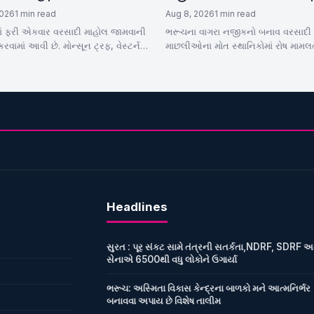
ર્ટ
GPCBએ પાણીના લીધા સેમ્પલ
2026
1 min read
Aug 8, 2026
1 min read
ાં ફરી એકવાર વરસાદી માહોલ જામવાની
ભરૂચના વાગરા નજીકનો બનાવ વરસાદી ક
વામાં આવી છે. મોન્સૂન ટ્રફ, વેસ્ટર્ન
માછલીઓના મોત સ્થાનિકોમાં રોષ મામલ
ન્સ સહિત ત્રણ સિસ્ટમ સક્રિય…
સહિતના અધિકારીઓ દોડી આવ્યા જીપ
પાણીના સેમ્પલ…
Headlines
સુરત : પૂર સંકટ સામે તંત્રની સતર્કતા,NDRF, SDRF અ
સેનાએ 6500થી વધુ લોકોને ઉગાર્યા
ભરૂચ: અસ્મિતા વિકાસ કેન્દ્રના બાળકો મને આત્મનિર્ભર
બનાવવા અપાય છે વિશેષ તાલીમ