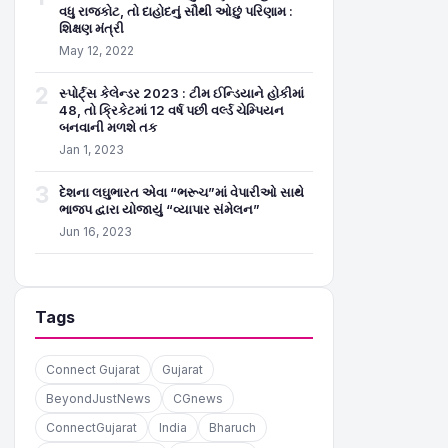
વધુ રાજકોટ, તો દાહોદનું સૌથી ઓછું પરિણામ :
શિક્ષણ મંત્રી
May 12, 2022
2
સ્પોર્ટ્સ કેલેન્ડર 2023 : ટીમ ઈન્ડિયાને હોકીમાં
48, તો ક્રિકેટમાં 12 વર્ષ પછી વર્લ્ડ ચેમ્પિયન
બનવાની મળશે તક
Jan 1, 2023
3
દેશના લઘુભારત એવા “ભરૂચ”માં વેપારીઓ સાથે
ભાજપ દ્વારા યોજાયું “વ્યાપાર સંમેલન”
Jun 16, 2023
Tags
Connect Gujarat
Gujarat
BeyondJustNews
CGnews
ConnectGujarat
India
Bharuch