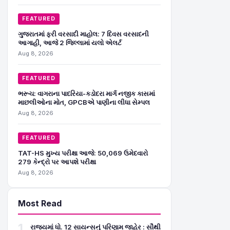
FEATURED
ગુજરાતમાં ફરી વરસાદી માહોલ: 7 દિવસ વરસાદની
આગાહી, આજે 2 જિલ્લામાં યલો એલર્ટ
Aug 8, 2026
FEATURED
ભરૂચ: વાગરાના પાદરિયા-કડોદરા માર્ગ નજીક કાસમાં
માછલીઓના મોત, GPCBએ પાણીના લીધા સેમ્પલ
Aug 8, 2026
FEATURED
TAT-HS મુખ્ય પરીક્ષા આજે: 50,069 ઉમેદવારો
279 કેન્દ્રો પર આપશે પરીક્ષા
Aug 8, 2026
Most Read
1
રાજ્યમાં ધો. 12 સાયન્સનું પરિણામ જાહેર : સૌથી