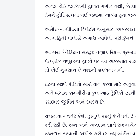
અન્ય કોઈ વ્યક્તિની હાલત ગંભીર નથી, કેટલ
તેમને હોસ્પિટલમાં લઈ જવામાં આવ્યા હતા જ્
અમેરિકન મીડિયા રિપોર્ટ્સ અનુસાર, અકસ્માત
આ માહિતી પોલીસે અગાઉ આપેલી બ્રીફિંગથી
આ બસ કેનેડિયન સરહદ નજીક સ્થિત પ્રખ્યાત
પેમ્બ્રોક નજીકના હાઇવે પર આ અકસ્માત થયો. 
તો કોઈ નુકસાન કે નશાની શક્યતા મળી.
ઘટના સ્થળે પીડિતો સાથે વાત કરવા માટે અનુવ
અને બચાવ કામગીરીમાં કુલ આઠ હેલિકોપ્ટરની મ
ડ્રાઇવર જીવિત અને સ્વસ્થ છે.
રાજ્યના ગવર્નર કેથી હોચુલે કહ્યું કે તેમ
કરી રહી છે. રક્ત અને અંગદાન સાથે સંકળાયેલા
રક્તદાન કરવાની અપીલ કરી છે. ન્યૂ યોર્કના 