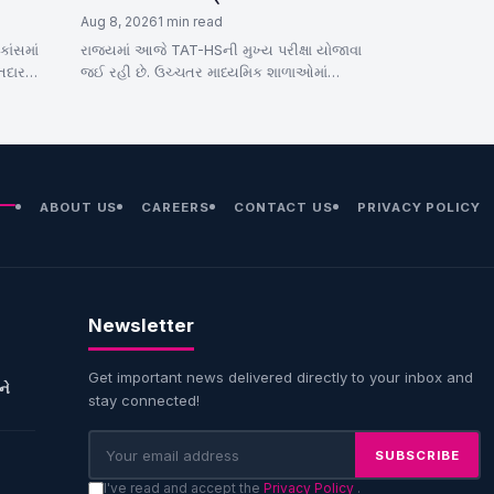
Aug 8, 2026
1 min read
ાંસમાં
રાજ્યમાં આજે TAT-HSની મુખ્ય પરીક્ષા યોજાવા
તદાર
જઈ રહી છે. ઉચ્ચતર માધ્યમિક શાળાઓમાં
ીસીબીએ
શિક્ષકોની ભરતી માટેની આ મુખ્ય પરીક્ષામાં…
ABOUT US
CAREERS
CONTACT US
PRIVACY POLICY
Newsletter
Get important news delivered directly to your inbox and
ને
stay connected!
SUBSCRIBE
I've read and accept the
Privacy Policy
.