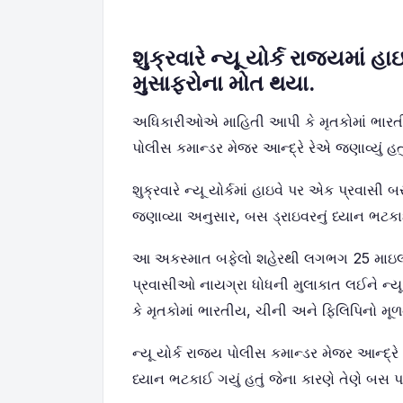
શુક્રવારે ન્યૂ યોર્ક રાજ્યમાં
મુસાફરોના મોત થયા.
અધિકારીઓએ માહિતી આપી કે મૃતકોમાં ભારતી
પોલીસ કમાન્ડર મેજર આન્દ્રે રેએ જણાવ્યું હતું ક
શુક્રવારે ન્યૂ યોર્કમાં હાઇવે પર એક પ્રવાસ
જણાવ્યા અનુસાર, બસ ડ્રાઇવરનું ધ્યાન ભ
આ અકસ્માત બફેલો શહેરથી લગભગ 25 માઇલ (લગ
પ્રવાસીઓ નાયગ્રા ધોધની મુલાકાત લઈને ન્ય
કે મૃતકોમાં ભારતીય, ચીની અને ફિલિપિનો મૂળ
ન્યૂ યોર્ક રાજ્ય પોલીસ કમાન્ડર મેજર આન્દ્રે રે
ધ્યાન ભટકાઈ ગયું હતું જેના કારણે તેણે બસ પર