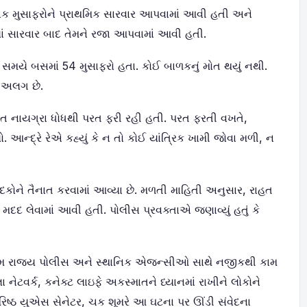
ાક મુસાફરોને પ્રાથમિક સારવાર આપવામાં આવી હતી અને
યાં સારવાર બાદ તેમને રજા આપવામાં આવી હતી.
 સમયે બસમાં 54 મુસાફરો હતા. કોઈ બાળકનું મોત થયું નથી.
 અલગ છે.
 નાયગ્રા ધોધથી પરત ફરી રહી હતી. પરત ફરતી વખતે,
આન્દ્રે રેએ કહ્યું કે ન તો કોઈ યાંત્રિક ખામી જોવા મળી, ન
ાદકોને તૈનાત કરવામાં આવ્યા છે. મળતી માહિતી અનુસાર, રાહત
દદ લેવામાં આવી હતી. પોલીસ પ્રવક્તાએ જણાવ્યું હતું કે
ની ટીમ રાજ્ય પોલીસ અને સ્થાનિક એજન્સીઓ સાથે નજીકથી કામ
 નેટવર્ક, કનેક્ટ લાઇફે અકસ્માતને ધ્યાનમાં રાખીને લોકોને
વરિષ્ઠ યુએસ સેનેટર, ચક શૂમરે આ ઘટના પર ઊંડી સંવેદના