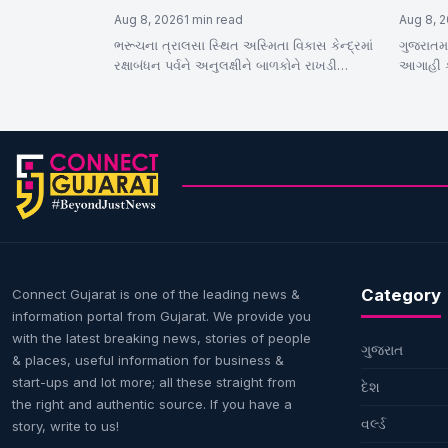
વિશેષ તાલીમ
યલો એલ
Aug 8, 2026
1 min read
Aug 8, 
ભરૂચના ત્રાલસા સ્થિત અસ્મિતા વિકાસ કેન્દ્રમાં
ગુજરાતમ
રક્ષાબંધન પર્વને અનુલક્ષીને બાળકોને રાખડી
આગાહી કર
બનાવવાની તાલીમ આપવામાં આવી રહી છે.
ડિસ્ટર્બ
બાળકો…
Category
Connect Gujarat is one of the leading news &
information portal from Gujarat. We provide you
with the latest breaking news, stories of people
ગુજરાત
& places, useful information for business &
start-ups and lot more; all these straight from
દેશ
the right and authentic source. If you have a
વર્લ્ડ
story, write to us!