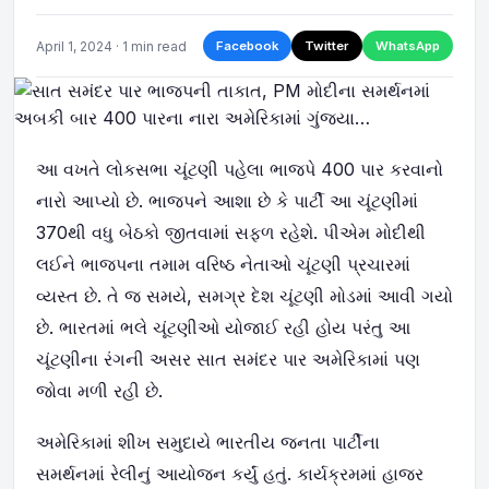
April 1, 2024 · 1 min read
Facebook
Twitter
WhatsApp
આ વખતે લોકસભા ચૂંટણી પહેલા ભાજપે 400 પાર કરવાનો
નારો આપ્યો છે. ભાજપને આશા છે કે પાર્ટી આ ચૂંટણીમાં
370થી વધુ બેઠકો જીતવામાં સફળ રહેશે. પીએમ મોદીથી
લઈને ભાજપના તમામ વરિષ્ઠ નેતાઓ ચૂંટણી પ્રચારમાં
વ્યસ્ત છે. તે જ સમયે, સમગ્ર દેશ ચૂંટણી મોડમાં આવી ગયો
છે. ભારતમાં ભલે ચૂંટણીઓ યોજાઈ રહી હોય પરંતુ આ
ચૂંટણીના રંગની અસર સાત સમંદર પાર અમેરિકામાં પણ
જોવા મળી રહી છે.
અમેરિકામાં શીખ સમુદાયે ભારતીય જનતા પાર્ટીના
સમર્થનમાં રેલીનું આયોજન કર્યું હતું. કાર્યક્રમમાં હાજર