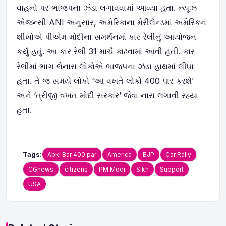
વાહનો પર ભાજપના ઝંડા લગાવવામાં આવ્યા હતા. ન્યૂઝ
એજન્સી ANI અનુસાર, અમેરિકાના મેરીલેન્ડમાં અમેરિકન
શીખોએ પીએમ મોદીના સમર્થનમાં કાર રેલીનું આયોજન
કર્યું હતું. આ કાર રેલી 31 માર્ચે કાઢવામાં આવી હતી. કાર
રેલીમાં ભાગ લેનારા લોકોએ ભાજપના ઝંડા હાથમાં લીધા
હતા. તે જ સમયે લોકો ‘આ વખતે લોકો 400 પાર કરશે’
અને ‘ત્રીજી વખત મોદી સરકાર’ જેવા નારા લગાવી રહ્યા
હતા.
Tags:
Abki Bar 400 par
America
BJP
Car Rally
CGnews
citizens
PM Modi
Sikh
Support
USA