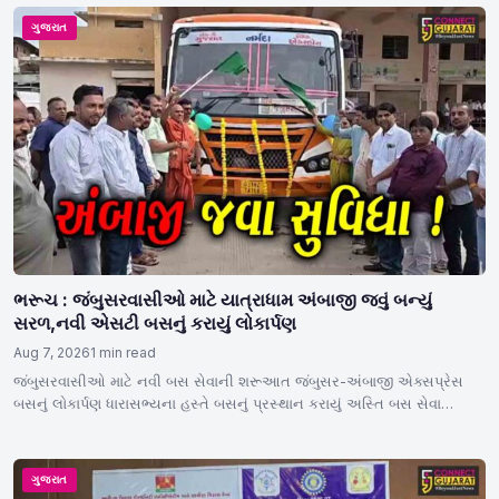
ગુજરાત
ભરૂચ : જંબુસરવાસીઓ માટે યાત્રાધામ અંબાજી જવું બન્યું
સરળ,નવી એસટી બસનું કરાયું લોકાર્પણ
Aug 7, 2026
1 min read
જંબુસરવાસીઓ માટે નવી બસ સેવાની શરૂઆત જંબુસર-અંબાજી એક્સપ્રેસ
બસનું લોકાર્પણ ધારાસભ્યના હસ્તે બસનું પ્રસ્થાન કરાયું અસ્તિ બસ સેવા…
ગુજરાત