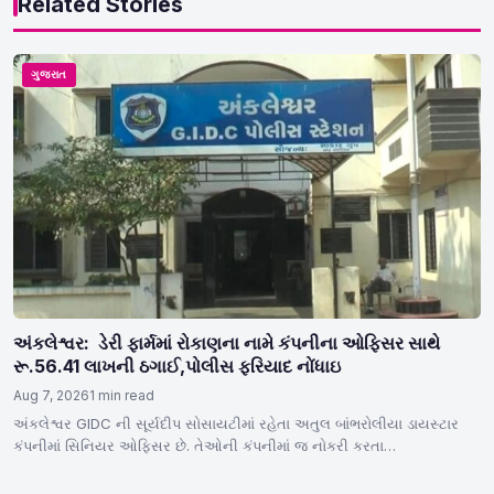
Related Stories
ગુજરાત
અંકલેશ્વર: ડેરી ફાર્મમાં રોકાણના નામે કંપનીના ઓફિસર સાથે
રૂ.56.41 લાખની ઠગાઈ,પોલીસ ફરિયાદ નોંધાઇ
Aug 7, 2026
1 min read
અંકલેશ્વર GIDC ની સૂર્યદીપ સોસાયટીમાં રહેતા અતુલ બાંભરોલીયા ડાયસ્ટાર
કંપનીમાં સિનિયર ઓફિસર છે. તેઓની કંપનીમાં જ નોકરી કરતા…