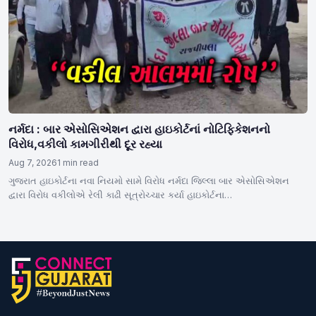
નર્મદા : બાર એસોસિએશન દ્વારા હાઇકોર્ટનાં નોટિફિકેશનનો
વિરોધ,વકીલો કામગીરીથી દૂર રહ્યા
Aug 7, 2026
1 min read
ગુજરાત હાઇકોર્ટના નવા નિયમો સામે વિરોધ નર્મદા જિલ્લા બાર એસોસિએશન
દ્વારા વિરોધ વકીલોએ રેલી કાઢી સૂત્રોચ્ચાર કર્યા હાઇકોર્ટના…