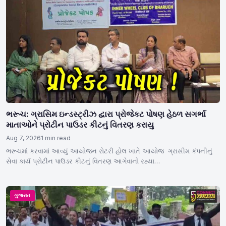
ભરૂચ: ગ્રાસિમ ઇન્ડસ્ટ્રીઝ દ્વારા પ્રોજેકટ પોષણ હેઠળ સગર્ભા
માતાઓને પ્રોટીન પાઉડર કીટનું વિતરણ કરાયુ
Aug 7, 2026
1 min read
ભરૂચમાં કરવામાં આવ્યું આયોજન રોટરી હોલ ખાતે આયોજ ગ્રાસીમ કંપનીનું
સેવા કાર્ય પ્રોટીન પાઉડર કીટનું વિતરણ આગેવાનો રહ્યા…
ગુજરાત