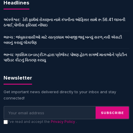
Headlines
અંકલેશ્વર: ડેરી ફાર્મમાં રોકાણના નામે કંપનીના ઓફિસર સાથે રૂ.56.41 લાખની
ઠગાઈ,પોલીસ ફરિયાદ નોંધાઇ
ભરૂચ : જંબુસરવાસીઓ માટે યાત્રાધામ અંબાજી જવું બન્યું સરળ,નવી એસટી
બસનું કરાયું લોકાર્પણ
ભરૂચ: ગ્રાસિમ ઇન્ડસ્ટ્રીઝ દ્વારા પ્રોજેકટ પોષણ હેઠળ સગર્ભા માતાઓને પ્રોટીન
પાઉડર કીટનું વિતરણ કરાયુ
Newsletter
Get important news delivered directly to your inbox and stay
connected!
SUBSCRIBE
I've read and accept the
Privacy Policy
.