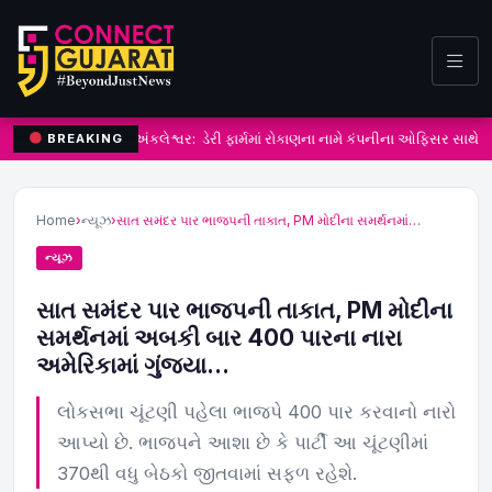
અંકલેશ્વર: ડેરી ફાર્મમાં રોકાણના નામે કંપનીના ઓફિસર સાથે
BREAKING
Home
›
ન્યૂઝ
›
સાત સમંદર પાર ભાજપની તાકાત, PM મોદીના સમર્થનમાં…
ન્યૂઝ
સાત સમંદર પાર ભાજપની તાકાત, PM મોદીના
સમર્થનમાં અબકી બાર 400 પારના નારા
અમેરિકામાં ગુંજ્યા…
લોકસભા ચૂંટણી પહેલા ભાજપે 400 પાર કરવાનો નારો
આપ્યો છે. ભાજપને આશા છે કે પાર્ટી આ ચૂંટણીમાં
370થી વધુ બેઠકો જીતવામાં સફળ રહેશે.