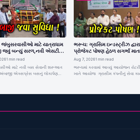
 જંબુસરવાસીઓ માટે યાત્રાધામ
ભરૂચ: ગ્રાસિમ ઇન્ડસ્ટ્રીઝ દ્વારા
 જવું બન્યું સરળ,નવી એસટી
પ્રોજેકટ પોષણ હેઠળ સગર્ભા મા
રાયું લોકાર્પણ
પ્રોટીન પાઉડર કીટનું વિતરણ કર
2026
1 min read
Aug 7, 2026
1 min read
ાસીઓ માટે નવી બસ સેવાની શરૂઆત
ભરૂચમાં કરવામાં આવ્યું આયોજન રોટર
અંબાજી એક્સપ્રેસ બસનું લોકાર્પણ
ખાતે આયોજ ગ્રાસીમ કંપનીનું સેવા કાર
ના હસ્તે બસનું પ્રસ્થાન કરાયું અસ્તિ
પ્રોટીન પાઉડર કીટનું વિતરણ આગેવાનો
ા…