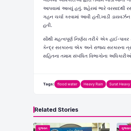
આપવામાં આવ્યું હતું. શહેરમાં ભારે વરસાદથ
ગહન ચર્ચા કરવામાં આવી હતી.ખાડી ડાયવર્ઝન અન
હતી.
સૌથી મહત્વપૂર્ણ નિર્ણય તરીકે એક હાઈ-પાવર 
કેન્દ્ર સરકારના એક અને રાજ્ય સરકારના ત્
સહિતના તમામ સંબંધિત વિભાગોના અધિકારીઓ
Tags:
flood water
Heavy Rain
Surat Heavy
Related Stories
ગુજરાત
ગુજરા