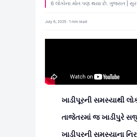
6 લોકોના મોત પણ થયા છે. ગુજરાત | સુર
July 6, 2025 · 1 min read
ખાડીપૂરની સમસ્યાથી લોક
તાજેતરમાં જ ખા
ડી
પુરે સર
ખાડીપૂરની સમસ્યાના નિ