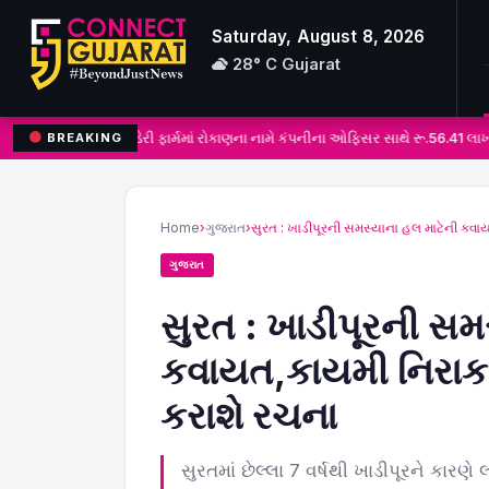
Saturday, August 8, 2026
28° C Gujarat
અંકલેશ્વર: ડેરી ફાર્મમાં રોકાણના નામે કંપનીના ઓફિસર સાથે રૂ.56.41 લા
BREAKING
Search
for:
Home
›
ગુજરાત
›
સુરત : ખાડીપૂરની સમસ્યાના હલ માટેની ક
ગુજરાત
સુરત : ખાડીપૂરની સમ
કવાયત,કાયમી નિરાકર
કરાશે રચના
સુરતમાં છેલ્લા 7 વર્ષથી ખાડીપૂરને કારણે 