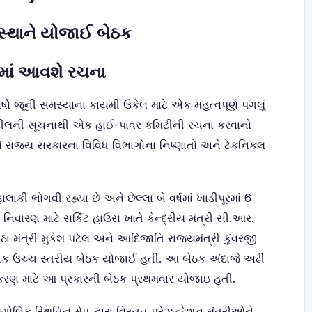
્ષસ્થાને યોજાઈ બેઠક
ામાં આવશે રચના
્ષો જૂની સમસ્યાના કાયમી ઉકેલ માટે એક મહત્વપૂર્ણ પગલું
ર. પાટીલની સૂચનાથી એક હાઈ-પાવર કમિટીની રચના કરવાનો
અને રાજ્ય સરકારના વિવિધ વિભાગોના નિષ્ણાતો અને ટેકનિકલ
હાલાકી ભોગવી રહ્યા છે અને છેલ્લા બે વર્ષમાં ખાડીપૂરમાં 6
વારણ માટે સર્કિટ હાઉસ ખાતે કેન્દ્રીય મંત્રી સી.આર.
ઠા મંત્રી મુકેશ પટેલ અને આદિજાતિ રાજ્યમંત્રી કુંવરજી
ે એક ઉચ્ચ સ્તરીય બેઠક યોજાઈ હતી. આ બેઠક અંદાજે અઢી
કરણ માટે આ પ્રકારની બેઠક પ્રથમવાર યોજાઇ હતી.
ક સ્થિતિનું મેપ દ્વારા વિસ્તૃત પ્રેઝન્ટેશન મંત્રીઓને