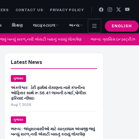
EERS
CONTACT US
PRIVACY POLICY
સ
શિક્ષણ
લાઇફસ્ટાઇલ
અન્ય
ENGLISH
ું બન્યું સરળ,નવી એસટી બસનું કરાયું લોકાર્પણ
ભરૂચ: ગ્રાસિમ ઇન્ડસ્ટ્રીઝ દ્વ
Latest News
ગુજરાત
અંકલેશ્વર: ડેરી ફાર્મમાં રોકાણના નામે કંપનીના
ઓફિસર સાથે રૂ.56.41 લાખની ઠગાઈ,પોલીસ
ફરિયાદ નોંધાઇ
Aug 7, 2026
ગુજરાત
ભરૂચ : જંબુસરવાસીઓ માટે યાત્રાધામ અંબાજી જવું
બન્યું સરળ,નવી એસટી બસનું કરાયું લોકાર્પણ