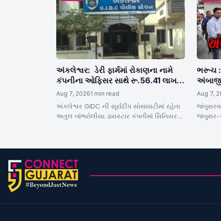
અંકલેશ્વર: ડેરી ફાર્મમાં રોકાણના નામે
ભરૂચ :
કંપનીના ઓફિસર સાથે રૂ.56.41 લાખની
અંબાજી
ઠગાઈ,પોલીસ ફરિયાદ નોંધાઇ
બસનું ક
Aug 7, 2026
1 min read
Aug 7, 
અંકલેશ્વર GIDC ની સૂર્યદીપ સોસાયટીમાં રહેતા
જંબુસરવ
અતુલ બાંભરોલીયા ડાયસ્ટાર કંપનીમાં સિનિયર
જંબુસર-
ઓફિસર છે. તેઓની કંપનીમાં જ નોકરી કરતા…
ધારાસભ્ય
બસ સેવ