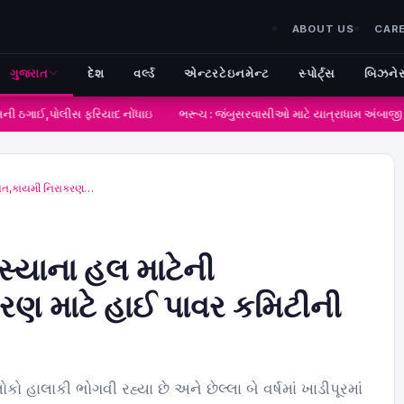
ABOUT US
CAR
ગુજરાત
દેશ
વર્લ્ડ
એન્ટરટેઇનમેન્ટ
સ્પોર્ટ્સ
બિઝને
ખની ઠગાઈ,પોલીસ ફરિયાદ નોંધાઇ
ભરૂચ : જંબુસરવાસીઓ માટે યાત્રાધામ અંબાજી જવ
વાયત,કાયમી નિરાકરણ…
સ્યાના હલ માટેની
ણ માટે હાઈ પાવર કમિટીની
લોકો હાલાકી ભોગવી રહ્યા છે અને છેલ્લા બે વર્ષમાં ખાડીપૂરમાં