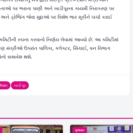
ી રસ્તાઓ પર ભરાતા પાણી અને ખાડીપૂરના કાયમી નિરાકરણ પર
ે ડ્રેજિંગ જેવા મુદ્દાઓ પર વિશેષ ભાર મૂકીને ચર્ચા કરાઈ
કમિટીની રચના કરવાનો નિર્ણય લેવામાં આવ્યો છે. આ કમિટીમાં
રણ મંત્રીઓ ઉપરાંત પાલિકા
,
કલેક્ટર
,
સિંચાઈ
,
વન વિભાગ
નો સમાવેશ થશે.
 Rain
ખાડી પૂર
ત
ગુજરાત