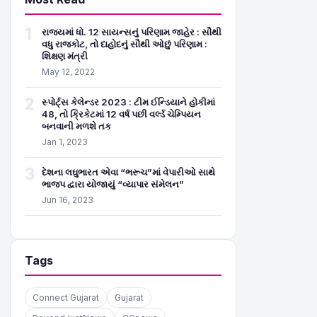
1
રાજ્યમાં ધો. 12 સાયન્સનું પરિણામ જાહેર : સૌથી
વધુ રાજકોટ, તો દાહોદનું સૌથી ઓછું પરિણામ :
શિક્ષણ મંત્રી
May 12, 2022
2
સ્પોર્ટ્સ કેલેન્ડર 2023 : ટીમ ઈન્ડિયાને હોકીમાં
48, તો ક્રિકેટમાં 12 વર્ષ પછી વર્લ્ડ ચેમ્પિયન
બનવાની મળશે તક
Jan 1, 2023
3
દેશના લઘુભારત એવા “ભરૂચ”માં વેપારીઓ સાથે
ભાજપ દ્વારા યોજાયું “વ્યાપાર સંમેલન”
Jun 16, 2023
Tags
Connect Gujarat
Gujarat