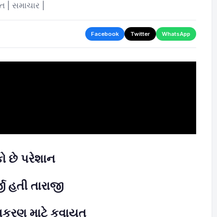
ત | સમાચાર |
Facebook
Twitter
WhatsApp
ો છે પરેશાન
્જી હતી તારાજી
રાકરણ માટે કવાયત