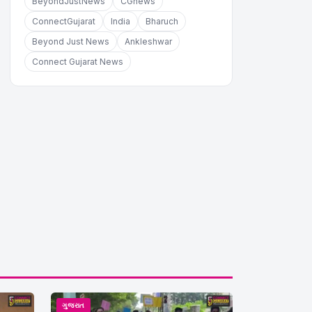
BeyondJustNews
CGnews
ConnectGujarat
India
Bharuch
Beyond Just News
Ankleshwar
Connect Gujarat News
ગુજરાત