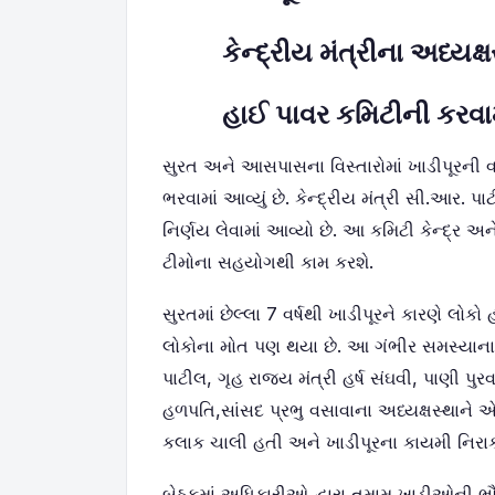
કેન્દ્રીય મંત્રીના અધ્યક
હાઈ પાવર કમિટીની કરવ
સુરત અને આસપાસના વિસ્તારોમાં ખાડીપૂરની વર
ભરવામાં આવ્યું છે. કેન્દ્રીય મંત્રી સી.આ
નિર્ણય લેવામાં આવ્યો છે. આ કમિટી કેન્દ્ર 
ટીમોના સહયોગથી કામ કરશે.
સુરતમાં છેલ્લા 7 વર્ષથી ખાડીપૂરને કારણે લોકો 
લોકોના મોત પણ થયા છે. આ ગંભીર સમસ્યાના નિ
પાટીલ
,
ગૃહ રાજ્ય મંત્રી હર્ષ સંઘવી
,
પાણી પુરવ
હળપતિ
,
સાંસદ પ્રભુ વસાવાના અધ્યક્ષસ્થાન
કલાક ચાલી હતી અને ખાડીપૂરના કાયમી નિરા
બેઠકમાં અધિકારીઓ દ્વારા તમામ ખાડીઓની ભૌગોલિ