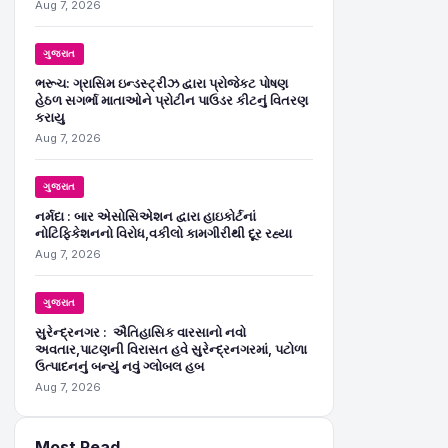
Aug 7, 2026
ગુજરાત
ભરૂચ: ગ્રાસિમ ઇન્ડસ્ટ્રીઝ દ્વારા પ્રોજેકટ પોષણ
હેઠળ સગર્ભા માતાઓને પ્રોટીન પાઉડર કીટનું વિતરણ
કરાયુ
Aug 7, 2026
ગુજરાત
નર્મદા : બાર એસોસિએશન દ્વારા હાઇકોર્ટનાં
નોટિફિકેશનનો વિરોધ,વકીલો કામગીરીથી દૂર રહ્યા
Aug 7, 2026
ગુજરાત
સુરેન્દ્રનગર : ઐતિહાસિક વારસાનો નવો
અવતાર,પાટણની વિરાસત હવે સુરેન્દ્રનગરમાં, પટોળા
ઉત્પાદનનું બન્યું નવું ગ્લોબલ હબ
Aug 7, 2026
Most Read