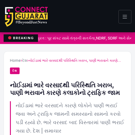
સુરત : પૂર સંકટ સામે તંત્રની સતર્કતા,NDRF, SDRF અને સેના
BREAKING
Home
›
દેશ
›
નોઈડામાં ભારે વરસાદથી પરિસ્થિતિ ખરાબ, પાણી ભરાવાને કારણે…
દેશ
નોઈડામાં ભારે વરસાદથી પરિસ્થિતિ ખરાબ,
પાણી ભરાવાને કારણે કલાકોનો ટ્રાફિક જામ
નોઈડામાં ભારે વરસાદને કારણે લોકોને પાણી ભરાઈ
જવા અને ટ્રાફિક જામની સમસ્યાનો સામનો કરવો
પડી રહ્યો છે. ભારે વરસાદ બાદ વિસ્તારમાં પાણી ભરાઈ
ગયા છે. દેશ | સમાચાર