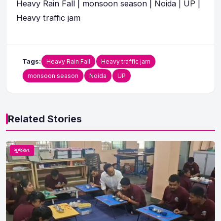
Heavy Rain Fall | monsoon season | Noida | UP |
Heavy traffic jam
Tags:
Heavy Rain Fall
Heavy traffic jam
monsoon season
Noida
UP
Related Stories
ગુજરાત