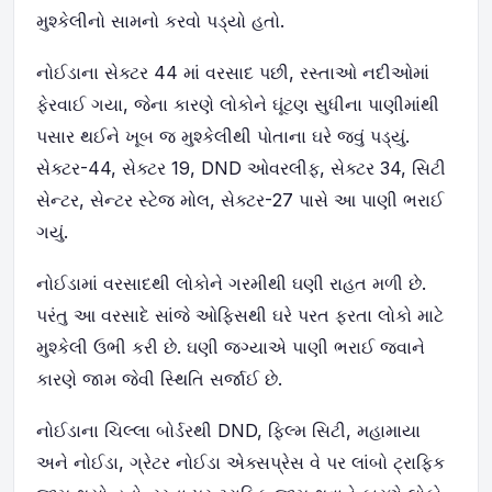
મુશ્કેલીનો સામનો કરવો પડ્યો હતો.
નોઈડાના સેક્ટર 44 માં વરસાદ પછી, રસ્તાઓ નદીઓમાં
ફેરવાઈ ગયા, જેના કારણે લોકોને ઘૂંટણ સુધીના પાણીમાંથી
પસાર થઈને ખૂબ જ મુશ્કેલીથી પોતાના ઘરે જવું પડ્યું.
સેક્ટર-44, સેક્ટર 19, DND ઓવરલીફ, સેક્ટર 34, સિટી
સેન્ટર, સેન્ટર સ્ટેજ મોલ, સેક્ટર-27 પાસે આ પાણી ભરાઈ
ગયું.
નોઈડામાં વરસાદથી લોકોને ગરમીથી ઘણી રાહત મળી છે.
પરંતુ આ વરસાદે સાંજે ઓફિસથી ઘરે પરત ફરતા લોકો માટે
મુશ્કેલી ઉભી કરી છે. ઘણી જગ્યાએ પાણી ભરાઈ જવાને
કારણે જામ જેવી સ્થિતિ સર્જાઈ છે.
નોઈડાના ચિલ્લા બોર્ડરથી DND, ફિલ્મ સિટી, મહામાયા
અને નોઈડા, ગ્રેટર નોઈડા એક્સપ્રેસ વે પર લાંબો ટ્રાફિક