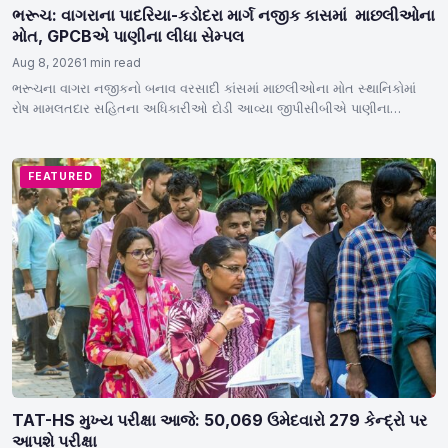
ભરૂચ: વાગરાના પાદરિયા-કડોદરા માર્ગ નજીક કાસમાં માછલીઓના
મોત, GPCBએ પાણીના લીધા સેમ્પલ
Aug 8, 2026
1 min read
ભરૂચના વાગરા નજીકનો બનાવ વરસાદી કાંસમાં માછલીઓના મોત સ્થાનિકોમાં
રોષ મામલતદાર સહિતના અધિકારીઓ દોડી આવ્યા જીપીસીબીએ પાણીના
સેમ્પલ…
FEATURED
TAT-HS મુખ્ય પરીક્ષા આજે: 50,069 ઉમેદવારો 279 કેન્દ્રો પર
આપશે પરીક્ષા