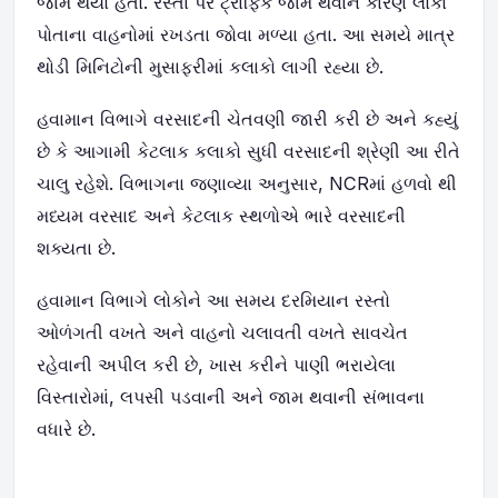
જામ થયો હતો. રસ્તા પર ટ્રાફિક જામ થવાને કારણે લોકો
પોતાના વાહનોમાં રખડતા જોવા મળ્યા હતા. આ સમયે માત્ર
થોડી મિનિટોની મુસાફરીમાં કલાકો લાગી રહ્યા છે.
હવામાન વિભાગે વરસાદની ચેતવણી જારી કરી છે અને કહ્યું
છે કે આગામી કેટલાક કલાકો સુધી વરસાદની શ્રેણી આ રીતે
ચાલુ રહેશે. વિભાગના જણાવ્યા અનુસાર, NCRમાં હળવો થી
મધ્યમ વરસાદ અને કેટલાક સ્થળોએ ભારે વરસાદની
શક્યતા છે.
હવામાન વિભાગે લોકોને આ સમય દરમિયાન રસ્તો
ઓળંગતી વખતે અને વાહનો ચલાવતી વખતે સાવચેત
રહેવાની અપીલ કરી છે, ખાસ કરીને પાણી ભરાયેલા
વિસ્તારોમાં, લપસી પડવાની અને જામ થવાની સંભાવના
વધારે છે.