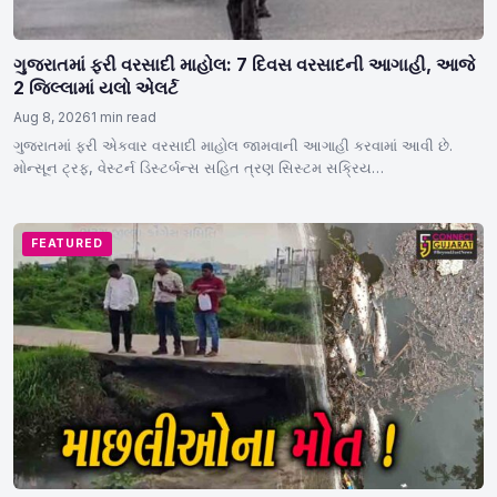
ગુજરાતમાં ફરી વરસાદી માહોલ: 7 દિવસ વરસાદની આગાહી, આજે
2 જિલ્લામાં યલો એલર્ટ
Aug 8, 2026
1 min read
ગુજરાતમાં ફરી એકવાર વરસાદી માહોલ જામવાની આગાહી કરવામાં આવી છે.
મોન્સૂન ટ્રફ, વેસ્ટર્ન ડિસ્ટર્બન્સ સહિત ત્રણ સિસ્ટમ સક્રિય…
FEATURED