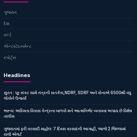
ગુજરાત
દેશ
વર્લ્ડ
એન્ટરટેઇનમેન્ટ
સ્પોર્ટ્સ
Headlines
સુરત : પૂર સંકટ સામે તંત્રની સતર્કતા,NDRF, SDRF અને સેનાએ 6500થી વધુ
લોકોને ઉગાર્યા
ભરૂચ: અસ્મિતા વિકાસ કેન્દ્રના બાળકો મને આત્મનિર્ભર બનાવવા અપાય છે વિશેષ
તાલીમ
ગુજરાતમાં ફરી વરસાદી માહોલ: 7 દિવસ વરસાદની આગાહી, આજે 2 જિલ્લામાં
યલો એલર્ટ