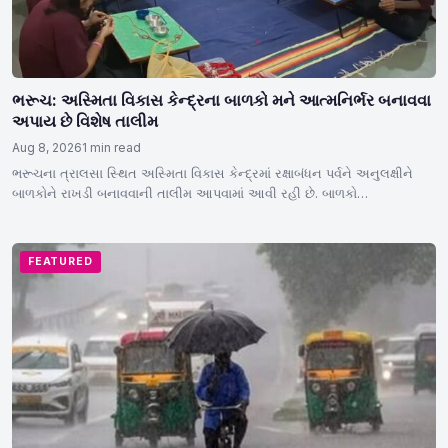
ભરૂચ: અસ્મિતા વિકાસ કેન્દ્રના બાળકો મને આત્મનિર્ભર બનાવવા
અપાય છે વિશેષ તાલીમ
Aug 8, 2026
1 min read
ભરૂચના ત્રાલસા સ્થિત અસ્મિતા વિકાસ કેન્દ્રમાં રક્ષાબંધન પર્વને અનુલક્ષીને
બાળકોને રાખડી બનાવવાની તાલીમ આપવામાં આવી રહી છે. બાળકો…
FEATURED