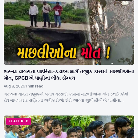
ભરૂચ: વાગરાના પાદરિયા-કડોદરા માર્ગ નજીક કાસમાં માછલીઓના
મોત, GPCBએ પાણીના લીધા સેમ્પલ
Aug 8, 2026
1 min read
ભરૂચના વાગરા નજીકનો બનાવ વરસાદી કાંસમાં માછલીઓના મોત સ્થાનિકોમાં
રોષ મામલતદાર સહિતના અધિકારીઓ દોડી આવ્યા જીપીસીબીએ પાણીના
સેમ્પલ…
FEATURED