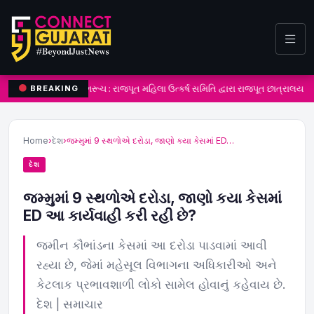
ભરૂચ : રાજપૂત મહિલા ઉત્કર્ષ સમિતિ દ્વારા રાજપૂત છાત્રાલય 
BREAKING
Home
›
દેશ
›
જમ્મુમાં 9 સ્થળોએ દરોડા, જાણો કયા કેસમાં ED…
દેશ
જમ્મુમાં 9 સ્થળોએ દરોડા, જાણો કયા કેસમાં
ED આ કાર્યવાહી કરી રહી છે?
જમીન કૌભાંડના કેસમાં આ દરોડા પાડવામાં આવી
રહ્યા છે, જેમાં મહેસૂલ વિભાગના અધિકારીઓ અને
કેટલાક પ્રભાવશાળી લોકો સામેલ હોવાનું કહેવાય છે.
દેશ | સમાચાર