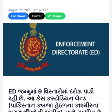
August 22, 2025 · 1 min read
Facebook
Twitter
WhatsApp
ED જમ્મુમાં 9 વિસ્તારોમાં દરોડા પાડી
રહી છે. આ કેસ કસ્ટોડિયન લેન્ડ
(પાકિસ્તાન કબજા હેઠળના કાશ્મીરના