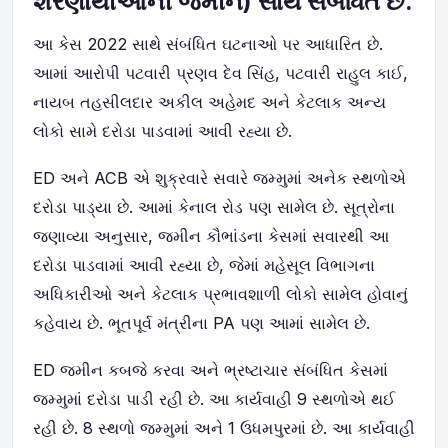
શરણાર્થીઓની જમીન) સાથે સંબંધિત છે.
આ કેસ 2022 સાથે સંબંધિત ઘટનાઓ પર આધારિત છે.
આમાં આરોપી પટવારી પ્રણવ દેવ સિંહ, પટવારી રાહુલ કાઈ,
નાયબ તહસીલદાર અકીલ અહેમદ અને કેટલાક અન્ય
લોકો સામે દરોડા પાડવામાં આવી રહ્યા છે.
ED અને ACB એ શુક્રવારે સવારે જમ્મુમાં અનેક સ્થળોએ
દરોડા પાડ્યા છે. આમાં કેનાલ રોડ પણ સામેલ છે. સૂત્રોના
જણાવ્યા અનુસાર, જમીન કૌભાંડના કેસમાં સવારથી આ
દરોડા પાડવામાં આવી રહ્યા છે, જેમાં મહેસૂલ વિભાગના
અધિકારીઓ અને કેટલાક પ્રભાવશાળી લોકો સામેલ હોવાનું
કહેવાય છે. ભૂતપૂર્વ મંત્રીના PA પણ આમાં સામેલ છે.
ED જમીન કબજે કરવા અને ભ્રષ્ટાચાર સંબંધિત કેસમાં
જમ્મુમાં દરોડા પાડી રહી છે. આ કાર્યવાહી 9 સ્થળોએ થઈ
રહી છે. 8 સ્થળો જમ્મુમાં અને 1 ઉધમપુરમાં છે. આ કાર્યવાહી