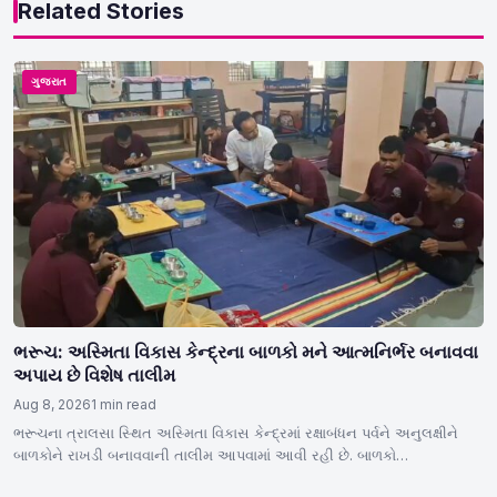
Related Stories
ગુજરાત
ભરૂચ: અસ્મિતા વિકાસ કેન્દ્રના બાળકો મને આત્મનિર્ભર બનાવવા
અપાય છે વિશેષ તાલીમ
Aug 8, 2026
1 min read
ભરૂચના ત્રાલસા સ્થિત અસ્મિતા વિકાસ કેન્દ્રમાં રક્ષાબંધન પર્વને અનુલક્ષીને
બાળકોને રાખડી બનાવવાની તાલીમ આપવામાં આવી રહી છે. બાળકો…