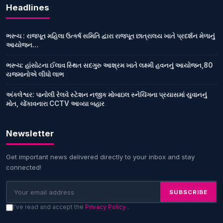
Headlines
ભરૂચ : રાજપૂત મહિલા ઉત્કર્ષ સમિતિ દ્વારા રાજપૂત છાત્રાલય ખાતે પ્રદર્શન મેળાનું
આયોજન…
ભરૂચ: હાંસોટના ઈલાવ સ્થિત સદગુરુ આશ્રમ ખાતે લક્ષ્મી હવનનું આયોજન,80
યજમાનોએ લીધો લાભ
અંકલેશ્વર: પાનોલી રેલવે સ્ટેશન નજીક મોબાઇલ સ્નેચિંગના પ્રયાસમાં યુવાનનું
મોત, ચોંકાવનારા CCTV આવ્યા બહાર
Newsletter
Get important news delivered directly to your inbox and stay
connected!
SUBSCRIBE
I've read and accept the
Privacy Policy
.