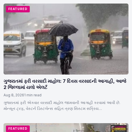
FEATURED
ગુજરાતમાં ફરી વરસાદી માહોલ: 7 દિવસ વરસાદની આગાહી, આજે
2 જિલ્લામાં યલો એલર્ટ
Aug 8, 2026
1 min read
ગુજરાતમાં ફરી એકવાર વરસાદી માહોલ જામવાની આગાહી કરવામાં આવી છે.
મોન્સૂન ટ્રફ, વેસ્ટર્ન ડિસ્ટર્બન્સ સહિત ત્રણ સિસ્ટમ સક્રિય…
FEATURED