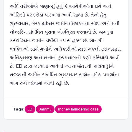
અધિકારીઓએ જણાવ્યું હતું કે આરોપીઓના ઘરો અને
ઓફિસો પર દરોડા પાડવામાં આવી રહ્યા છે. તેનો હેતુ
ભ્રષ્ટાચાર, ગેરકાયદેસર જમીન/મિલકતના સોદા અને મની
લોન્ડરિંગ સંબંધિત પુરાવા એકત્રિત કરવાનો છે. જમ્મુમાં
કસ્ટોડિયન જમીન વર્ષોથી તપાસ હેઠળ છે. ખાનગી
વ્યક્તિઓ સાથે મળીને અધિકારીઓ દ્વારા નકલી ટ્રાન્સફર,
અતિક્રમણ અને સત્તાના દુરુપયોગની ઘણી ફરિયાદો આવી
છે. ED દ્વારા કરવામાં આવેલી આ તાજેતરની કાર્યવાહીને
રાજ્યની જમીન સંબંધિત ભ્રષ્ટાચાર સામેના મોટા પગલાંના
ભાગ રૂપે જોવામાં આવી રહી છે.
Tags:
ED
Jammu
money laundering case