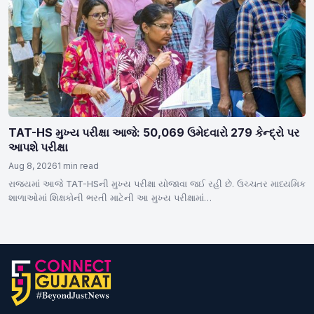
TAT-HS મુખ્ય પરીક્ષા આજે: 50,069 ઉમેદવારો 279 કેન્દ્રો પર
આપશે પરીક્ષા
Aug 8, 2026
1 min read
રાજ્યમાં આજે TAT-HSની મુખ્ય પરીક્ષા યોજાવા જઈ રહી છે. ઉચ્ચતર માધ્યમિક
શાળાઓમાં શિક્ષકોની ભરતી માટેની આ મુખ્ય પરીક્ષામાં…