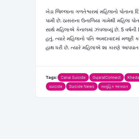
ખેડા જિલ્લાના ગળતેશ્વરમાં મહિલાનો પોતાના
પામી છે. ઠાસરાના ઉનાળિયા ગામેથી મહિલા પો
સાથે મહિલાએ કેનાલમાં ઝંપલાવ્યું છે. 5 વર્ષની
હતું. ત્યારે મહિલાનો પતિ અમદાવાદમાં મજૂરી ક
હાથ ધરી છે. ત્યારે મહિલાએ શા કારણે આપઘાત 
Tags:
Canal Suicide
GujaratConnect
Kheda
suicide
Suicide News
સામુહિક આપઘાત