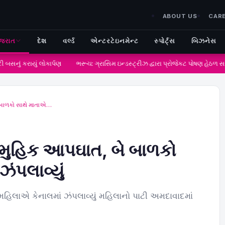
ABOUT US
CAR
ુજરાત
દેશ
વર્લ્ડ
એન્ટરટેઇનમેન્ટ
સ્પોર્ટ્સ
બિઝનેસ
નું કરાયું લોકાર્પણ
ભરૂચ: ગ્રાસિમ ઇન્ડસ્ટ્રીઝ દ્વારા પ્રોજેકટ પોષણ હેઠળ સગ
ે બાળકો સાથે માતાએ…
સામુહિક આપઘાત, બે બાળકો
ંપલાવ્યું
ે મહિલાએ કેનાલમાં ઝંપલાવ્યું મહિલાનો પાટી અમદાવાદમાં