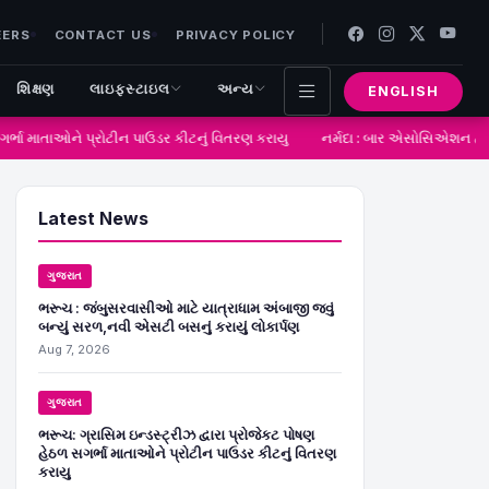
EERS
CONTACT US
PRIVACY POLICY
શિક્ષણ
લાઇફસ્ટાઇલ
અન્ય
ENGLISH
ર્ભા માતાઓને પ્રોટીન પાઉડર કીટનું વિતરણ કરાયુ
નર્મદા : બાર એસોસિએશન દ્વારા
Latest News
ગુજરાત
ભરૂચ : જંબુસરવાસીઓ માટે યાત્રાધામ અંબાજી જવું
બન્યું સરળ,નવી એસટી બસનું કરાયું લોકાર્પણ
Aug 7, 2026
ગુજરાત
ભરૂચ: ગ્રાસિમ ઇન્ડસ્ટ્રીઝ દ્વારા પ્રોજેકટ પોષણ
હેઠળ સગર્ભા માતાઓને પ્રોટીન પાઉડર કીટનું વિતરણ
કરાયુ