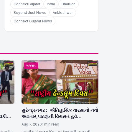
ConnectGujarat
India
Bharuch
Beyond Just News
Ankleshwar
Connect Gujarat News
ગુજરાત
સુરેન્દ્રનગર : ઐતિહાસિક વારસાનો નવો
,વકીલો
અવતાર,પાટણની વિરાસત હવે
સુરેન્દ્રનગરમાં, પટોળા ઉત્પાદનનું બન્યું
Aug 7, 2026
1 min read
નવું ગ્લોબલ હબ
ધ નર્મદા
રાષ્ટ્રીય હેન્ડલૂમ દિવસની ઉજવણી પાટણની