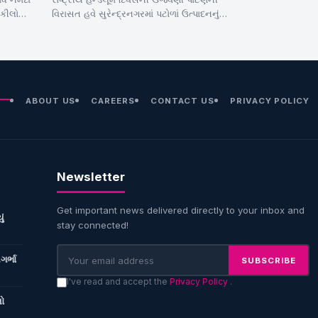
 વકીલોએ
વિરાસત હવે સુરેન્દ્રનગરમાં પટોળાં ઉત્પાદનનું
બન્યું નવું ગ્લોબલ હબ રાજ્યના 70 ટકા
પટોળાનું…
ABOUT US
CAREERS
CONTACT US
PRIVACY POLICY
Newsletter
Get important news delivered directly to your inbox and
ું
stay connected!
ગર્ભા
SUBSCRIBE
I've read and accept the
Privacy Policy
.
નો