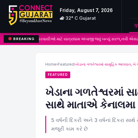
Friday, August 7, 2026
32° C Gujarat
ગ
ભરૂચ : જંબુસરવાસીઓ માટે યાત્રાધામ અંબાજી જવું બન્યું સરળ,નવી એસટી બસ
BREAKING
Search
for:
Home
›
Featured
›
ખેડાના ગળતેશ્વરમાં સામુહિક આપઘાત, બ
FEATURED
ખેડાના ગળતેશ્વરમાં 
સાથે માતાએ કેનાલમા ઝ
5 વર્ષની દિકરી અને 3 વર્ષનાં દિકરા સાથ
મજૂરી કામ કરે છે