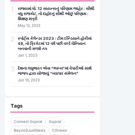
1
રાજ્યમાં ધો. 12 સાયન્સનું પરિણામ જાહેર : સૌથી
વધુ રાજકોટ, તો દાહોદનું સૌથી ઓછું પરિણામ :
શિક્ષણ મંત્રી
May 12, 2022
2
સ્પોર્ટ્સ કેલેન્ડર 2023 : ટીમ ઈન્ડિયાને હોકીમાં
48, તો ક્રિકેટમાં 12 વર્ષ પછી વર્લ્ડ ચેમ્પિયન
બનવાની મળશે તક
Jan 1, 2023
3
દેશના લઘુભારત એવા “ભરૂચ”માં વેપારીઓ સાથે
ભાજપ દ્વારા યોજાયું “વ્યાપાર સંમેલન”
Jun 16, 2023
Tags
Connect Gujarat
Gujarat
BeyondJustNews
CGnews