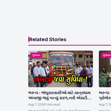
Related Stories
ગુજરાત
ગુજરા
ભરૂચ : જંબુસરવાસીઓ માટે યાત્રાધામ
ભરૂચ: ગ
અંબાજી જવું બન્યું સરળ,નવી એસટી
પ્રોજે
બસનું કરાયું લોકાર્પણ
પ્રોટી
Aug 7, 2026
1 min read
Aug 7, 
જંબુસરવાસીઓ માટે નવી બસ સેવાની શરૂઆત
ભરૂચમાં