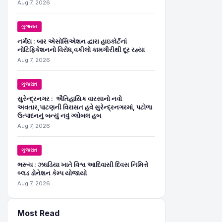
Aug 7, 2026
ગુજરાત
નર્મદા : બાર એસોસિએશન દ્વારા હાઇકોર્ટનાં
નોટિફિકેશનનો વિરોધ,વકીલો કામગીરીથી દૂર રહ્યા
Aug 7, 2026
ગુજરાત
સુરેન્દ્રનગર : ઐતિહાસિક વારસાનો નવો
અવતાર,પાટણની વિરાસત હવે સુરેન્દ્રનગરમાં, પટોળા
ઉત્પાદનનું બન્યું નવું ગ્લોબલ હબ
Aug 7, 2026
ગુજરાત
ભરૂચ : ઝઘડિયા ખાતે વિશ્વ આદિવાસી દિવસ નિમિત્તે
બ્લડ ડોનેશન કેમ્પ યોજાયો
Aug 7, 2026
Most Read