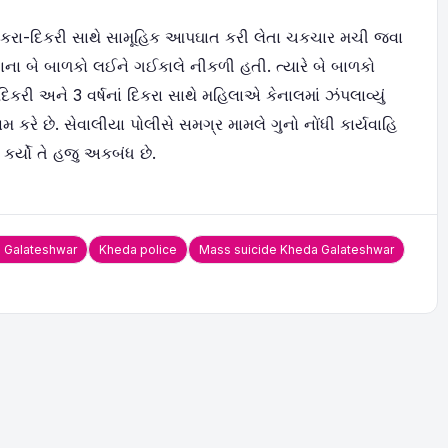
 દિકરા-દિકરી સાથે સામૂહિક આપઘાત કરી લેતા ચકચાર મચી જવા
તાના બે બાળકો લઈને ગઈકાલે નીકળી હતી. ત્યારે બે બાળકો
 દિકરી અને 3 વર્ષનાં દિકરા સાથે મહિલાએ કેનાલમાં ઝંપલાવ્યું
ામ કરે છે. સેવાલીયા પોલીસે સમગ્ર મામલે ગુનો નોંધી કાર્યવાહિ
કર્યો તે હજુ અકબંધ છે.
 Galateshwar
Kheda police
Mass suicide Kheda Galateshwar