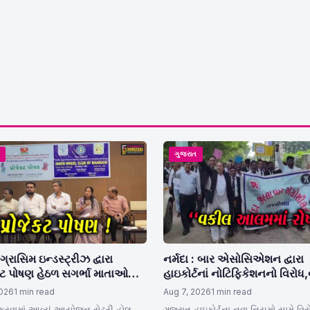
ત
ગુજરાત
્રાસિમ ઇન્ડસ્ટ્રીઝ દ્વારા
નર્મદા : બાર એસોસિએશન દ્વારા
કટ પોષણ હેઠળ સગર્ભા માતાઓને
હાઇકોર્ટનાં નોટિફિકેશનનો વિરોધ
ન પાઉડર કીટનું વિતરણ કરાયુ
કામગીરીથી દૂર રહ્યા
2026
1 min read
Aug 7, 2026
1 min read
 કરવામાં આવ્યું આયોજન રોટરી હોલ
ગુજરાત હાઇકોર્ટના નવા નિયમો સામે વિરો