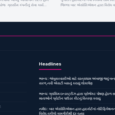
જ ગ્રાસીમ કંપનીનું સેવા કાર્ય
જિલ્લા બાર એસોસિએશન દ્વારા વિરોધ
 પાઉડર કીટનું વિતરણ આગેવાનો રહ્યા…
રેલી કાઢી સૂત્રોચ્ચાર કર્યા હાઇકોર્ટના…
Headlines
ભરૂચ : જંબુસરવાસીઓ માટે યાત્રાધામ અંબાજી જવું બન્ય
સરળ,નવી એસટી બસનું કરાયું લોકાર્પણ
ભરૂચ: ગ્રાસિમ ઇન્ડસ્ટ્રીઝ દ્વારા પ્રોજેકટ પોષણ હેઠળ સ
માતાઓને પ્રોટીન પાઉડર કીટનું વિતરણ કરાયુ
ટ
નર્મદા : બાર એસોસિએશન દ્વારા હાઇકોર્ટનાં નોટિફિકેશન
વિરોધ,વકીલો કામગીરીથી દૂર રહ્યા