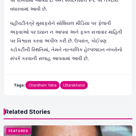
પર રાખવામાં આવ્યા છે અને સંવેદનશીલ રૂટ પર તકેદારી
વધારવામાં આવી છે.
વહીવટીતંત્રે મુસાફરોને સોશિયલ મીડિયા પર ફેલાતી
અફવાઓ પર ધ્યાન ન આપવા અને ફક્ત સત્તાવાર માહિતી
પર વિશ્વાસ કરવા અપીલ કરી છે. ઉપરાંત, કોઈપણ
કટોકટીની સ્થિતિમાં, તેમને તાત્કાલિક હેલ્પલાઇન નંબરોનો
સંપર્ક કરવાની સલાહ આપવામાં આવી છે.
Tags:
Chardham Yatra
Uttarakhand
Related Stories
FEATURED