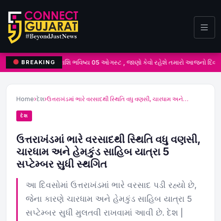
રાશિ ભવિષ્ય 05 ઓગસ્ટ , જાણો કેવો રહેશે તમારો આજનો દિવસ
BREAKING
Home
›
દેશ
›
ઉત્તરાખંડમાં ભારે વરસાદથી સ્થિતિ વધુ વણસી, ચારધામ અને…
દેશ
ઉત્તરાખંડમાં ભારે વરસાદથી સ્થિતિ વધુ વણસી,
ચારધામ અને હેમકુંડ સાહિબ યાત્રા 5
સપ્ટેમ્બર સુધી સ્થગિત
આ દિવસોમાં ઉત્તરાખંડમાં ભારે વરસાદ પડી રહ્યો છે,
જેના કારણે ચારધામ અને હેમકુંડ સાહિબ યાત્રા 5
સપ્ટેમ્બર સુધી મુલતવી રાખવામાં આવી છે. દેશ |