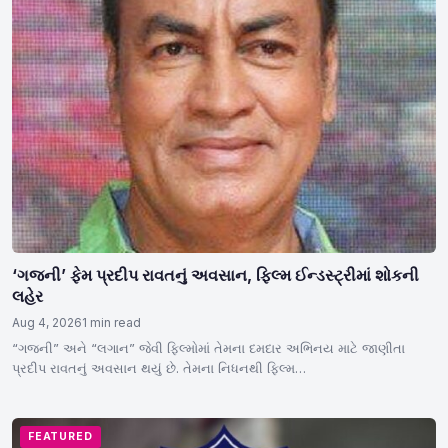
‘ગજની’ ફેમ પ્રદીપ રાવતનું અવસાન, ફિલ્મ ઈન્ડસ્ટ્રીમાં શોકની
લહેર
Aug 4, 2026
1 min read
“ગજની” અને “લગાન” જેવી ફિલ્મોમાં તેમના દમદાર અભિનય માટે જાણીતા
પ્રદીપ રાવતનું અવસાન થયું છે. તેમના નિધનથી ફિલ્મ…
FEATURED