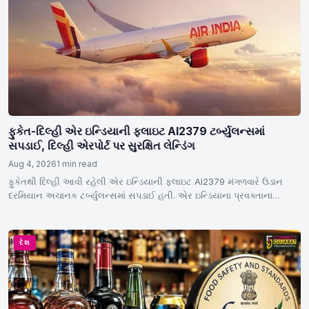
ફુકેત-દિલ્હી એર ઇન્ડિયાની ફ્લાઇટ AI2379 ટર્બ્યુલન્સમાં
સપડાઈ, દિલ્હી એરપોર્ટ પર સુરક્ષિત લેન્ડિંગ
Aug 4, 2026
1 min read
ફુકેતથી દિલ્હી આવી રહેલી એર ઇન્ડિયાની ફ્લાઇટ AI2379 મંગળવારે ઉડાન
દરમિયાન અચાનક ટર્બ્યુલન્સમાં સપડાઈ હતી. એર ઇન્ડિયાના પ્રવક્તાના
જણાવ્યા…
દેશ