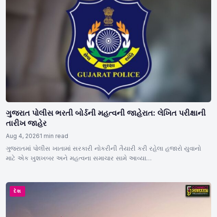
ગુજરાત પોલીસ ભરતી બોર્ડની મહત્વની જાહેરાત: લેખિત પરીક્ષાની
તારીખ જાહેર
Aug 4, 2026
1 min read
ગુજરાતમાં પોલીસ ખાતામાં સરકારી નોકરીની તૈયારી કરી રહેલા હજારો યુવાનો
માટે એક ખુશખબર અને મહત્વના સમાચાર સામે આવ્યા…
દેશ