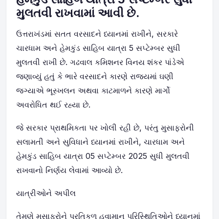
મુલતવી રાખવામાં આવી છે.
ઉત્તરાખંડમાં સતત વરસાદને ધ્યાનમાં રાખીને, સરકારે
ચારધામ અને હેમકુંડ સાહિબ યાત્રા 5 સપ્ટેમ્બર સુધી
મુલતવી રાખી છે. ગઢવાલ કમિશનર વિનય શંકર પાંડેએ
જણાવ્યું હતું કે ભારે વરસાદને કારણે રાજ્યમાં ઘણી
જગ્યાએ ભૂસ્ખલન અથવા કાટમાળને કારણે માર્ગો
અવરોધિત થઈ રહ્યા છે.
જે સરકાર પ્રાથમિકતા પર ખોલી રહી છે, પરંતુ મુસાફરોની
સલામતી અને સુવિધાને ધ્યાનમાં રાખીને, ચારધામ અને
હેમકુંડ સાહિબ યાત્રા 05 સપ્ટેમ્બર 2025 સુધી મુલતવી
રાખવાનો નિર્ણય લેવામાં આવ્યો છે.
યાત્રીઓને અપીલ
તેમણે મુસાફરોને પ્રતિકૂળ હવામાન પરિસ્થિતિઓને ધ્યાનમાં