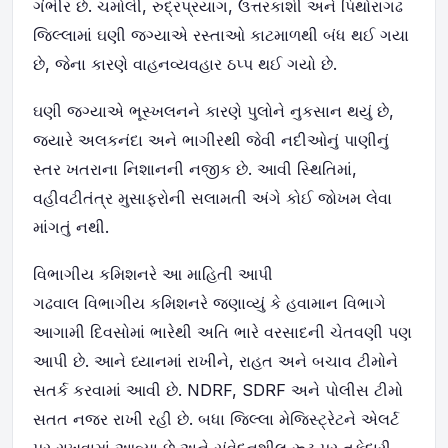
ગંભીર છે. ચમોલી, રુદ્રપ્રયાગ, ઉત્તરકાશી અને પિથોરાગઢ
જિલ્લામાં ઘણી જગ્યાએ રસ્તાઓ કાટમાળથી બંધ થઈ ગયા
છે, જેના કારણે વાહનવ્યવહાર ઠપ્પ થઈ ગયો છે.
ઘણી જગ્યાએ ભૂસ્ખલનને કારણે પુલોને નુકસાન થયું છે,
જ્યારે અલકનંદા અને ભાગીરથી જેવી નદીઓનું પાણીનું
સ્તર ખતરાના નિશાનની નજીક છે. આવી સ્થિતિમાં,
વહીવટીતંત્ર મુસાફરોની સલામતી અંગે કોઈ જોખમ લેવા
માંગતું નથી.
વિભાગીય કમિશનરે આ માહિતી આપી
ગઢવાલ વિભાગીય કમિશનરે જણાવ્યું કે હવામાન વિભાગે
આગામી દિવસોમાં ભારેથી અતિ ભારે વરસાદની ચેતવણી પણ
આપી છે. આને ધ્યાનમાં રાખીને, રાહત અને બચાવ ટીમોને
સતર્ક કરવામાં આવી છે. NDRF, SDRF અને પોલીસ ટીમો
સતત નજર રાખી રહી છે. બધા જિલ્લા મેજિસ્ટ્રેટને એલર્ટ