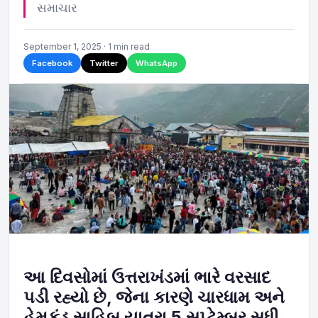
સમાચાર
September 1, 2025 · 1 min read
Facebook
Twitter
WhatsApp
આ દિવસોમાં ઉત્તરાખંડમાં ભારે વરસાદ
પડી રહ્યો છે, જેના કારણે ચારધામ અને
હેમકુંડ સાહિબ યાત્રા 5 સપ્ટેમ્બર સુધી