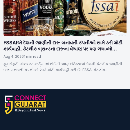
FSSAIએ દેશની જાણીતી દારૂ બનાવતી કંપનીઓ સામે કરી મોટી
કાર્યવાહી, કેટલીક બ્રાન્ડના દારૂના વેચાણ પર પણ લગાવ્યો
પ્રતિબંધ
Aug 4, 2026
1 min read
ફૂડ સેફ્ટી એન્ડ સ્ટાન્ડર્ડ્સ ઓથોરિટી ઓફ ઇન્ડિયાએ દેશની કેટલીક જાણીતી
દારૂ બનાવતી કંપનીઓ સામે મોટી કાર્યવાહી કરી છે. FSSAI કેટલીક…